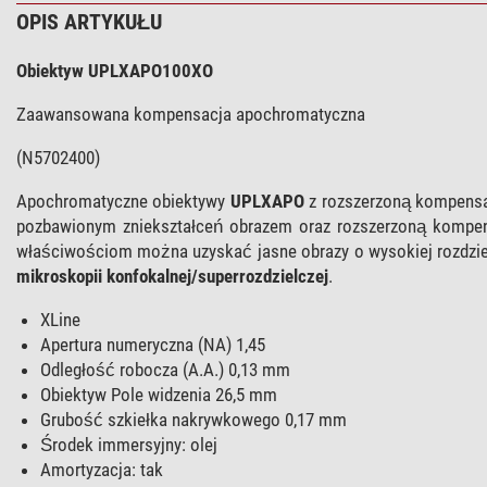
OPIS ARTYKUŁU
Obiektyw UPLXAPO100XO
Zaawansowana kompensacja apochromatyczna
(N5702400)
Apochromatyczne obiektywy
UPLXAPO
z rozszerzoną kompensa
pozbawionym zniekształceń obrazem oraz rozszerzoną komp
właściwościom można uzyskać jasne obrazy o wysokiej rozdzi
mikroskopii konfokalnej/superrozdzielczej
.
XLine
Apertura numeryczna (NA) 1,45
Odległość robocza (A.A.) 0,13 mm
Obiektyw Pole widzenia 26,5 mm
Grubość szkiełka nakrywkowego 0,17 mm
Środek immersyjny: olej
Amortyzacja: tak