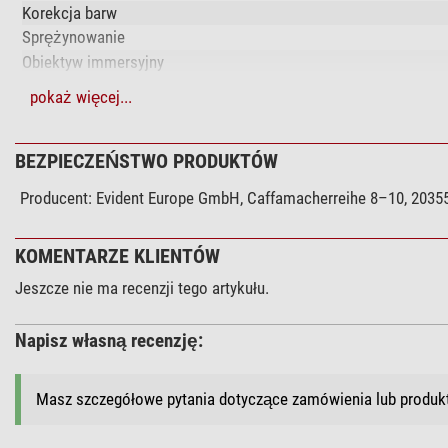
Korekcja barw
Sprężynowanie
Obiektyw immersyjny
Skorygowany do nieskończoności
pokaż więcej...
System optyczny
Wydajność
BEZPIECZEŃSTWO PRODUKTÓW
Czynnik pola widzenia
Producent:
Evident Europe GmbH, Caffamacherreihe 8–10, 20355
Apertura liczbowa
Skala
KOMENTARZE KLIENTÓW
Powiększenie
Jeszcze nie ma recenzji tego artykułu.
Mechanika
Odstęp roboczy (mm)
Napisz własną recenzję:
Ogólnie
Seria
Masz szczegółowe pytania dotyczące zamówienia lub produ
Dziedzina