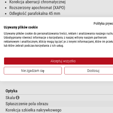
Korekcja aberracji chromatycznej
Rozszerzony apochromat (XAPO)
Odległość parafokalna 45 mm
Pozycja tylnej płaszczyzny ogniskowej (BFP) -19,1 mm
Polityka pryw
Rodzaj gwintu W20,32×0,706 (RMS)
Używamy plików cookie
Jasne pole (przechodnie): doskonałe
Używamy plików cookie do personalizowania treści, reklam i analizowania naszego ruchu
DIC (prześwietlenie): doskonałe
Udostępniamy również informacje o korzystaniu z naszej witryny naszym partnerom
Polaryzacja: dobra
reklamowym i analitycznym, którzy mogą łączyć je z innymi informacjami, które im przek
lub które zebrali podczas korzystania z ich usług.
Fluorescencja (wzbudzenie B, G): doskonała
Fluorescencja UV (przy 365 nm): doskonała
Autofokus: Tak
Akceptuj wszystko
Nie zgadzam się
Dostosuj
DANE TECHNICZNE
Optyka
Skala
Spłaszczenie pola obrazu
Korekcja szkiełka nakrywkowego