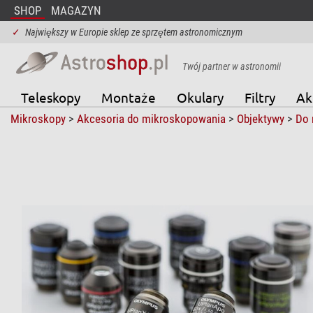
SHOP
MAGAZYN
✓
Największy w Europie sklep ze sprzętem astronomicznym
Twój partner w astronomii
Teleskopy
Montaże
Okulary
Filtry
Ak
Mikroskopy
>
Akcesoria do mikroskopowania
>
Objektywy
>
Do 