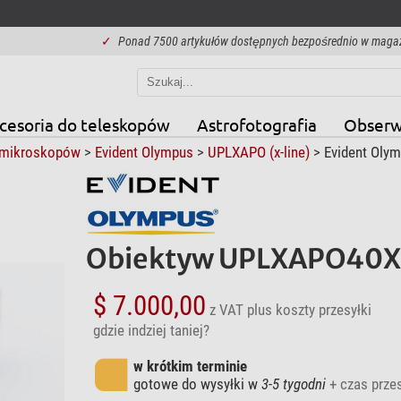
✓
Ponad 7500 artykułów dostępnych bezpośrednio w maga
cesoria do teleskopów
Astrofotografia
Obserw
mikroskopów
>
Evident Olympus
>
UPLXAPO (x-line)
> Evident Olym
Obiektyw UPLXAPO40X,
$ 7.000,00
z VAT
plus koszty przesyłki
gdzie indziej taniej?
w krótkim terminie
gotowe do wysyłki w
3-5 tygodni
+ czas przes