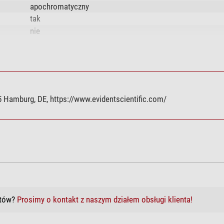
apochromatyczny
tak
nie
tak
nieskończoność
26.5
 Hamburg, DE, https://www.evidentscientific.com/
0.95
40
40x
0.18
UPLXAPO (x-line)
któw?
Prosimy o kontakt z naszym działem obsługi klienta!