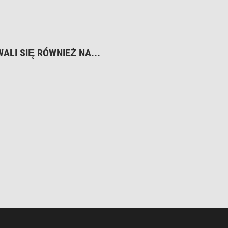
tak
N5702100
ALI SIĘ RÓWNIEŻ NA...