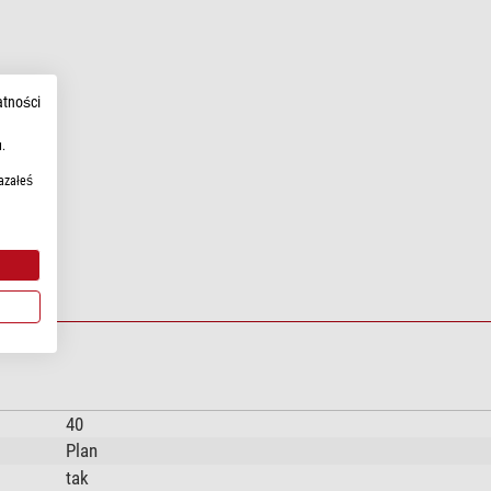
atności
.
azałeś
40
Plan
tak