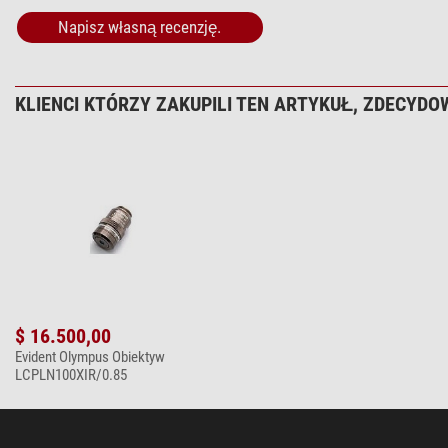
Medycyna
Napisz własną recenzję.
Inne
Numer produktu dostawcy
KLIENCI KTÓRZY ZAKUPILI TEN ARTYKUŁ, ZDECYDOW
$ 16.500,00
Evident Olympus Obiektyw
LCPLN100XIR/0.85