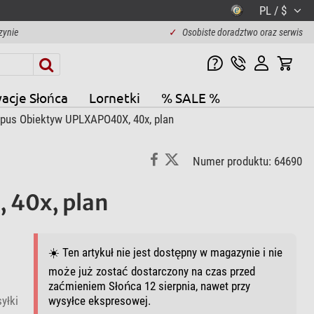
PL / $
zynie
✓
Osobiste doradztwo oraz serwis
acje Słońca
Lornetki
% SALE %
pus Obiektyw UPLXAPO40X, 40x, plan
Numer produktu: 64690
 40x, plan
☀️ Ten artykuł nie jest dostępny w magazynie i nie
może już zostać dostarczony na czas przed
zaćmieniem Słońca 12 sierpnia, nawet przy
yłki
wysyłce ekspresowej.