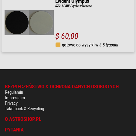
Evident Olympus
SZ2-SPBW Płytka wkładana
$ 60,00
gotowe do wysyłki w
3-5 tygodni
BEZPIECZEŃSTWO & OCHRONA DANYCH OSOBISTYCH
Regulamin
Impressum
Privacy
Take-back & Recycling
O ASTROSHOP.PL
PYTANIA