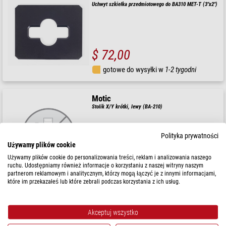
Uchwyt szkiełka przedmiotowego do BA310 MET-T (3"x2")
$ 72,00
gotowe do wysyłki w
1-2 tygodni
Motic
Stolik X/Y krótki, lewy (BA-210)
Polityka prywatności
Używamy plików cookie
$ 58,00
Używamy plików cookie do personalizowania treści, reklam i analizowania naszego
ruchu. Udostępniamy również informacje o korzystaniu z naszej witryny naszym
gotowe do wysyłki w
24 godziny
partnerom reklamowym i analitycznym, którzy mogą łączyć je z innymi informacjami,
które im przekazałeś lub które zebrali podczas korzystania z ich usług.
Optika
Uchwyt do elementów metalurgicznych M-793.5
Akceptuj wszystko