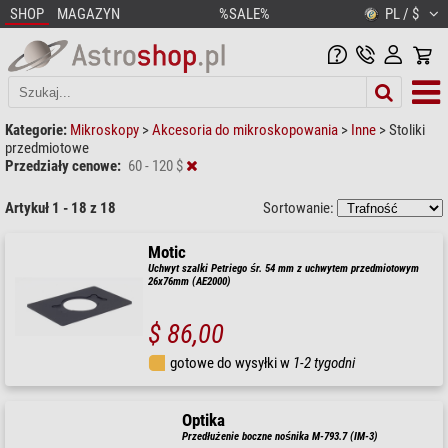
SHOP
MAGAZYN
%SALE%
PL / $
Kategorie:
Mikroskopy
>
Akcesoria do mikroskopowania
>
Inne
>
Stoliki
przedmiotowe
Przedziały cenowe:
60 - 120 $
Artykuł 1 - 18 z 18
Sortowanie:
Motic
Uchwyt szalki Petriego śr. 54 mm z uchwytem przedmiotowym
26x76mm (AE2000)
$ 86,00
gotowe do wysyłki w
1-2 tygodni
Optika
Przedłużenie boczne nośnika M-793.7 (IM-3)