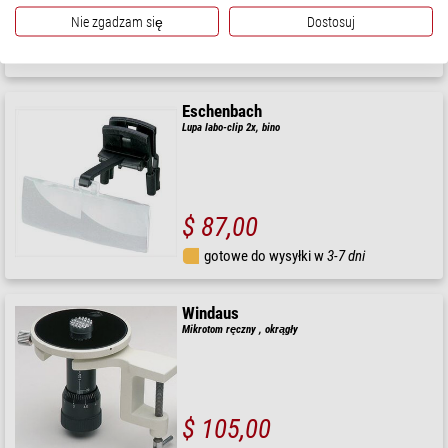
$ 60,00
Nie zgadzam się
Dostosuj
gotowe do wysyłki w
1-2 tygodni
Eschenbach
Lupa labo-clip 2x, bino
$ 87,00
gotowe do wysyłki w
3-7 dni
Windaus
Mikrotom ręczny , okrągły
$ 105,00