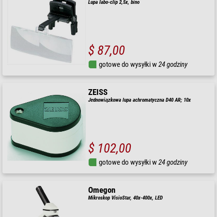
Lupa labo-clip 2,5x, bino
$ 87,00
gotowe do wysyłki w
24 godziny
ZEISS
Jednowiązkowa lupa achromatyczna D40 AR; 10x
$ 102,00
gotowe do wysyłki w
24 godziny
Omegon
Mikroskop VisioStar, 40x-400x, LED