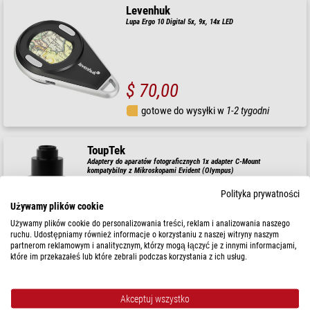
Levenhuk
Lupa Ergo 10 Digital 5x, 9x, 14x LED
$ 70,00
gotowe do wysyłki w
1-2 tygodni
ToupTek
Adaptery do aparatów fotograficznych 1x adapter C-Mount
kompatybilny z Mikroskopami Evident (Olympus)
Polityka prywatności
$ 99,00
Używamy plików cookie
gotowe do wysyłki w
24 godziny
Używamy plików cookie do personalizowania treści, reklam i analizowania naszego
ruchu. Udostępniamy również informacje o korzystaniu z naszej witryny naszym
partnerom reklamowym i analitycznym, którzy mogą łączyć je z innymi informacjami,
które im przekazałeś lub które zebrali podczas korzystania z ich usług.
Euromex
Okular pomiarowy WF 10x/18 mm mikrometr, MB.6010-M
(MicroBlue)
Akceptuj wszystko