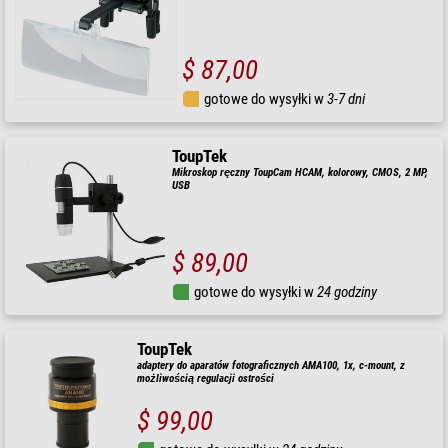
$ 87,00
gotowe do wysyłki w
3-7 dni
ToupTek
Mikroskop ręczny ToupCam HCAM, kolorowy, CMOS, 2 MP,
USB
$ 89,00
gotowe do wysyłki w
24 godziny
ToupTek
adaptery do aparatów fotograficznych AMA100, 1x, c-mount, z
możliwością regulacji ostrości
$ 99,00