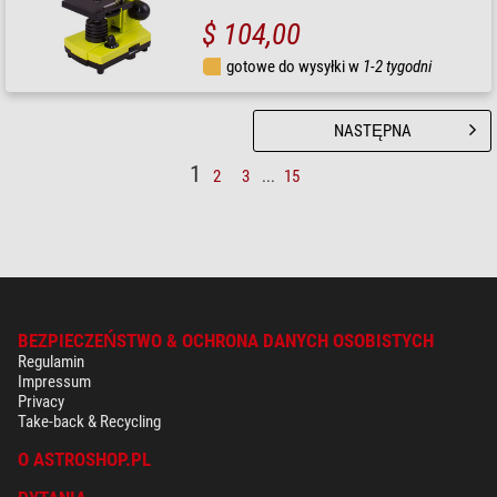
$ 104,00
gotowe do wysyłki w
1-2 tygodni
NASTĘPNA
1
2
3
...
15
BEZPIECZEŃSTWO & OCHRONA DANYCH OSOBISTYCH
Regulamin
Impressum
Privacy
Take-back & Recycling
O ASTROSHOP.PL