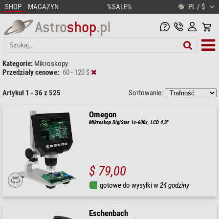
SHOP
MAGAZYN
%SALE%
PL / $
Kategorie:
Mikroskopy
Przedziały cenowe:
60 - 120 $
Artykuł 1 - 36 z 525
Sortowanie:
Omegon
Mikroskop DigiStar 1x-600x, LCD 4,3"
$ 79,00
gotowe do wysyłki w
24 godziny
Eschenbach