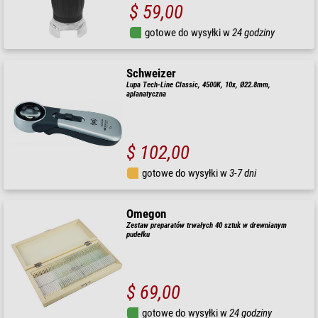
$ 59,00
gotowe do wysyłki w
24 godziny
Schweizer
Lupa Tech-Line Classic, 4500K, 10x, Ø22.8mm,
aplanatyczna
$ 102,00
gotowe do wysyłki w
3-7 dni
Omegon
Zestaw preparatów trwałych 40 sztuk w drewnianym
pudełku
$ 69,00
gotowe do wysyłki w
24 godziny