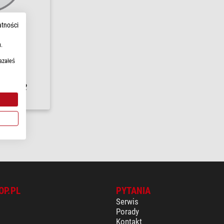
atności
.
MET)
azałeś
łki w
1-2
OP.PL
PYTANIA
Serwis
Porady
Kontakt