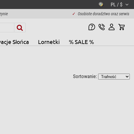
PL / $
zynie
✓
Osobiste doradztwo oraz serwis
acje Słońca
Lornetki
% SALE %
Sortowanie: