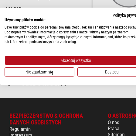
MARKI
Polityka pryw
Motic
(1)
Używamy plików cookie
Motic
Używamy plików cookie do personalizowania treści, reklam i analizowania naszego ruchu
Filtr dydymowy (AE2000 
CENA
Udostępniamy również informacje o korzystaniu z naszej witryny naszym partnerom
reklamowym i analitycznym, którzy mogą łączyć je z innymi informacjami, które im przek
120 - 230 $
(1)
$ 176,00
lub które zebrali podczas korzystania z ich usług.
PASUJĄCY DO
gotowe do wysy
tygodni
Akceptuj wszystko
AE2000 MET
(1)
Nie zgadzam się
Dostosuj
DOSTĘPNOŚĆ
w krótkim terminie
(1)
BEZPIECZEŃSTWO & OCHRONA
O ASTROSH
DANYCH OSOBISTYCH
O nas
Praca
Regulamin
Sitemap
Impressum