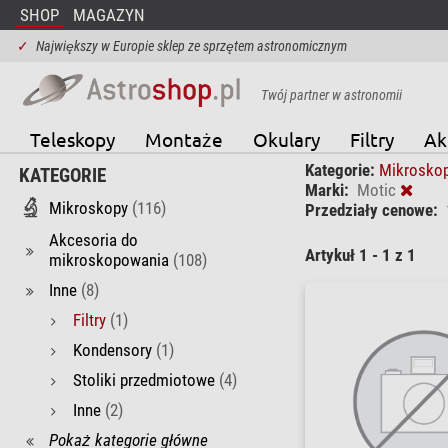
SHOP
MAGAZYN
✓
Największy w Europie sklep ze sprzętem astronomicznym
Twój partner w astronomii
Teleskopy
Montaże
Okulary
Filtry
Ak
Kategorie:
Mikrosko
KATEGORIE
Marki:
Motic
Mikroskopy
(116)
Przedziały cenowe:
Akcesoria do
Artykuł 1 - 1 z 1
mikroskopowania
(108)
Inne
(8)
Filtry
(1)
Kondensory
(1)
Stoliki przedmiotowe
(4)
Inne
(2)
Pokaż kategorie główne