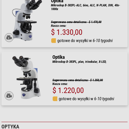
Optika
Mikroskop B-382PL-ALC, bino, ALC, N-PLAN, DIN, 40x-
1000x
Sugerowana cena detaliczna: $ 1.470,00
Nasza cena:
$ 1.330,00
gotowe do wysyłki w
6-10 tygodni
Optika
Mikroskop B-383PL, plan, trinokular, X-LED,
Sugerowana cena detaliczna: $ 1.350,00
Nasza cena:
$ 1.220,00
gotowe do wysyłki w
6-10 tygodni
OPTYKA