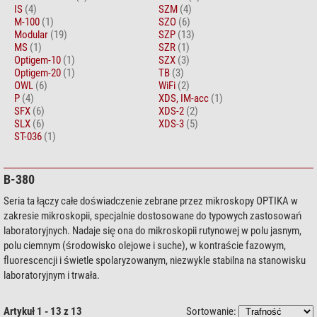
IS
(4)
SZM
(4)
M-100
(1)
SZO
(6)
Modular
(19)
SZP
(13)
MS
(1)
SZR
(1)
Optigem-10
(1)
SZX
(3)
Optigem-20
(1)
TB
(3)
OWL
(6)
WiFi
(2)
P
(4)
XDS, IM-acc
(1)
SFX
(6)
XDS-2
(2)
SLX
(6)
XDS-3
(5)
ST-036
(1)
B-380
Seria ta łączy całe doświadczenie zebrane przez mikroskopy OPTIKA w
zakresie mikroskopii, specjalnie dostosowane do typowych zastosowań
laboratoryjnych. Nadaje się ona do mikroskopii rutynowej w polu jasnym,
polu ciemnym (środowisko olejowe i suche), w kontraście fazowym,
fluorescencji i świetle spolaryzowanym, niezwykle stabilna na stanowisku
laboratoryjnym i trwała.
Artykuł 1 - 13 z 13
Sortowanie: