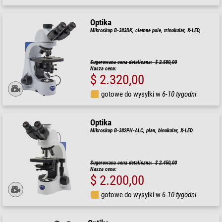
Optika
Mikroskop B-383DK, ciemne pole, trinokular, X-LED,
Sugerowana cena detaliczna: $ 2.580,00
Nasza cena:
$ 2.320,00
gotowe do wysyłki w
6-10 tygodni
Optika
Mikroskop B-382PH-ALC, plan, binokular, X-LED
Sugerowana cena detaliczna: $ 2.450,00
Nasza cena:
$ 2.200,00
gotowe do wysyłki w
6-10 tygodni