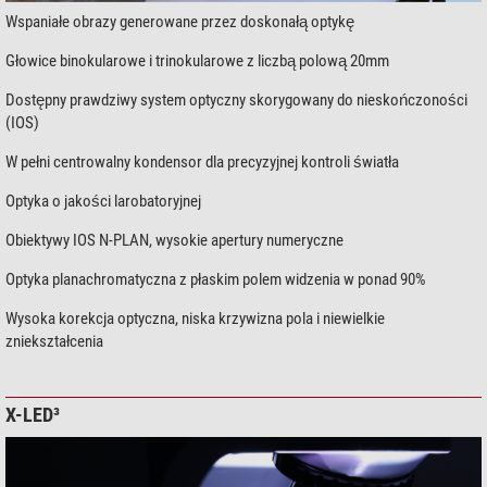
Wspaniałe obrazy generowane przez doskonałą optykę
Głowice binokularowe i trinokularowe z liczbą polową 20mm
Dostępny prawdziwy system optyczny skorygowany do nieskończoności
(IOS)
W pełni centrowalny kondensor dla precyzyjnej kontroli światła
Optyka o jakości larobatoryjnej
Obiektywy IOS N-PLAN, wysokie apertury numeryczne
Optyka planachromatyczna z płaskim polem widzenia w ponad 90%
Wysoka korekcja optyczna, niska krzywizna pola i niewielkie
zniekształcenia
X-LED³