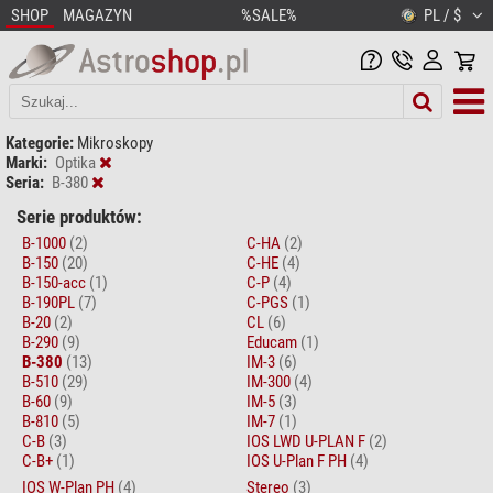
SHOP
MAGAZYN
%SALE%
PL / $
Kategorie:
Mikroskopy
Marki:
Optika
Seria:
B-380
Serie produktów:
B-1000
(2)
C-HA
(2)
B-150
(20)
C-HE
(4)
B-150-acc
(1)
C-P
(4)
B-190PL
(7)
C-PGS
(1)
B-20
(2)
CL
(6)
B-290
(9)
Educam
(1)
B-380
(13)
IM-3
(6)
B-510
(29)
IM-300
(4)
B-60
(9)
IM-5
(3)
B-810
(5)
IM-7
(1)
C-B
(3)
IOS LWD U-PLAN F
(2)
C-B+
(1)
IOS U-Plan F PH
(4)
IOS W-Plan PH
(4)
Stereo
(3)