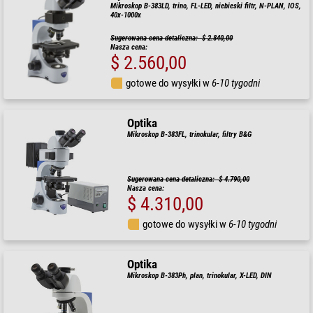
Mikroskop B-383LD, trino, FL-LED, niebieski filtr, N-PLAN, IOS,
40x-1000x
Sugerowana cena detaliczna: $ 2.840,00
Nasza cena:
$ 2.560,00
gotowe do wysyłki w
6-10 tygodni
Optika
Mikroskop B-383FL, trinokular, filtry B&G
Sugerowana cena detaliczna: $ 4.790,00
Nasza cena:
$ 4.310,00
gotowe do wysyłki w
6-10 tygodni
Optika
Mikroskop B-383Ph, plan, trinokular, X-LED, DIN