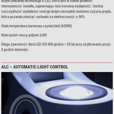
dzięki unikalnej technologii X-LED, która jest w stanie podwoić
intensywność światła, zapewniając niezrównaną wydajność. Istotna
oszczędność wydatków i energii dzięki niezwykle niskiemu zużyciu prądu,
która pozwala obniżyć rachunki za elektryczność o 90%.
Stała temperatura barwowa czystej bieli (6300K)
Niski pobór mocy, jedynie 3,6W
Długa żywotność diod LED (65 000 godzin = 25 lat przy użytkowaniu przez
8 godzin dziennie)
ALC – AUTOMATIC LIGHT CONTROL