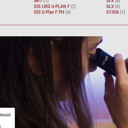
IM-7
(1)
SFX
(6)
IOS LWD U-PLAN F
(2)
SLX
(6)
IOS U-Plan F PH
(4)
ST-036
(1)
atności
.