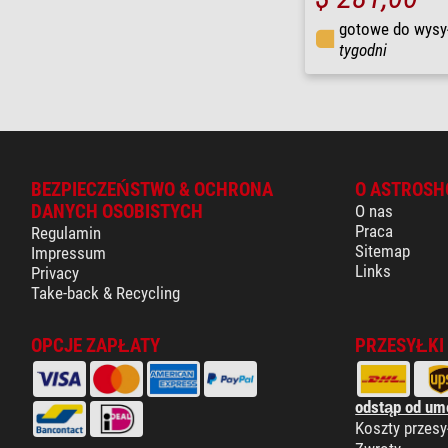
gotowe do wysy
tygodni
BEZPIECZEŃSTWO & OCHRONA
O ASTROSH
DANYCH OSOBISTYCH
O nas
Praca
Regulamin
Sitemap
Impressum
Links
Privacy
Take-back & Recycling
OPCJE ZAPŁATY
PRZESYŁKI
odstąp od um
Koszty przesy