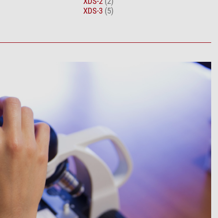
XDS-2
(2)
XDS-3
(5)