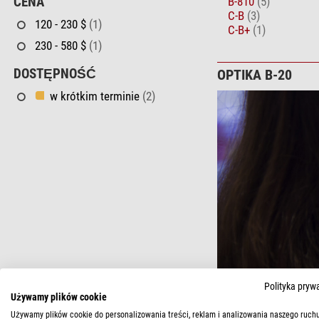
B-810
(5)
CENA
C-B
(3)
120 - 230 $
(1)
C-B+
(1)
230 - 580 $
(1)
DOSTĘPNOŚĆ
OPTIKA B-20
w krótkim terminie
(2)
Polityka pryw
Używamy plików cookie
Używamy plików cookie do personalizowania treści, reklam i analizowania naszego ruchu