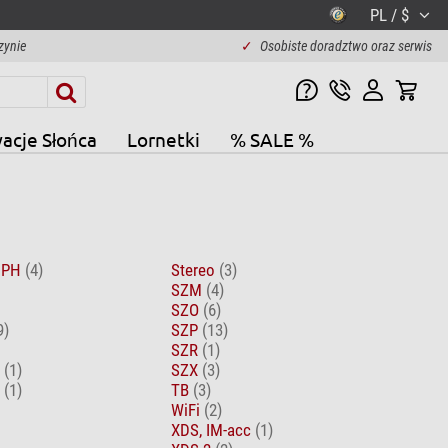
PL / $
zynie
✓
Osobiste doradztwo oraz serwis
acje Słońca
Lornetki
% SALE %
n PH
(4)
Stereo
(3)
SZM
(4)
SZO
(6)
9)
SZP
(13)
SZR
(1)
0
(1)
SZX
(3)
0
(1)
TB
(3)
WiFi
(2)
XDS, IM-acc
(1)