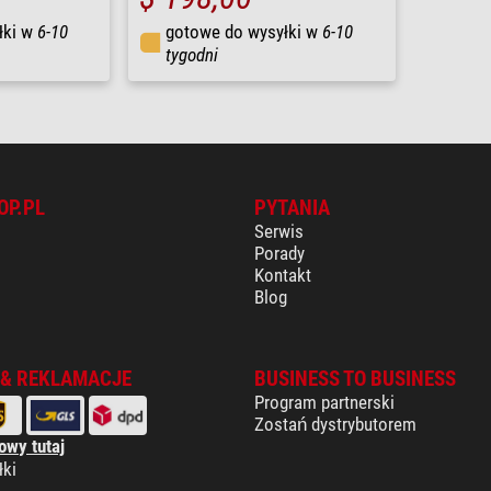
łki w
6-10
gotowe do wysyłki w
6-10
tygodni
OP.PL
PYTANIA
Serwis
Porady
Kontakt
Blog
 & REKLAMACJE
BUSINESS TO BUSINESS
Program partnerski
Zostań dystrybutorem
owy tutaj
łki