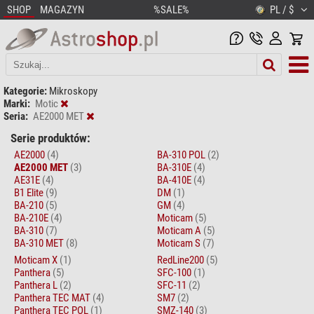
SHOP
MAGAZYN
%SALE%
PL / $
Kategorie:
Mikroskopy
Marki:
Motic
Seria:
AE2000 MET
Serie produktów:
AE2000
(4)
BA-310 POL
(2)
AE2000 MET
(3)
BA-310E
(4)
AE31E
(4)
BA-410E
(4)
B1 Elite
(9)
DM
(1)
BA-210
(5)
GM
(4)
BA-210E
(4)
Moticam
(5)
BA-310
(7)
Moticam A
(5)
BA-310 MET
(8)
Moticam S
(7)
Moticam X
(1)
RedLine200
(5)
Panthera
(5)
SFC-100
(1)
Panthera L
(2)
SFC-11
(2)
Panthera TEC MAT
(4)
SM7
(2)
Panthera TEC POL
(1)
SMZ-140
(3)