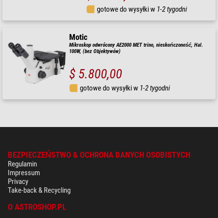
gotowe do wysyłki w
1-2 tygodni
Motic
Mikroskop odwrócony AE2000 MET trino, nieskończoność, Hal.
100W, (bez Objektywów)
$ 5.800,00
gotowe do wysyłki w
1-2 tygodni
BEZPIECZEŃSTWO & OCHRONA DANYCH OSOBISTYCH
Regulamin
Impressum
Privacy
Take-back & Recycling
O ASTROSHOP.PL