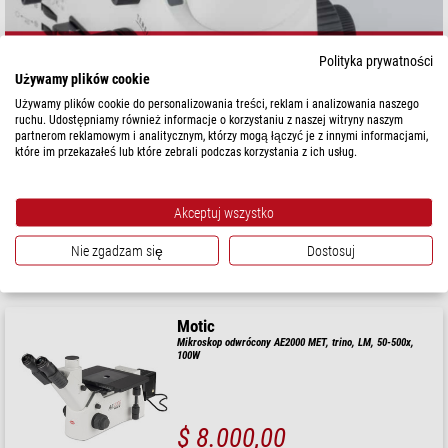
Polityka prywatności
Używamy plików cookie
Artykuł 1 - 3 z 3
Sortowanie:
Używamy plików cookie do personalizowania treści, reklam i analizowania naszego
ruchu. Udostępniamy również informacje o korzystaniu z naszej witryny naszym
partnerom reklamowym i analitycznym, którzy mogą łączyć je z innymi informacjami,
Motic
które im przekazałeś lub które zebrali podczas korzystania z ich usług.
Mikroskop odwrócony AE2000 MET, trino, 50x-500x, LM,
Darkfield, 100W
Akceptuj wszystko
$ 9.400,00
Nie zgadzam się
Dostosuj
gotowe do wysyłki w
1-2 tygodni
Motic
Mikroskop odwrócony AE2000 MET, trino, LM, 50-500x,
100W
$ 8.000,00