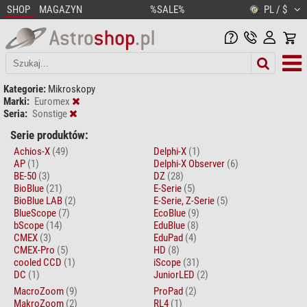
SHOP
MAGAZYN
%SALE%
PL / $
Kategorie:
Mikroskopy
Marki:
Euromex
Seria:
Sonstige
Serie produktów:
Achios-X
(49)
Delphi-X
(1)
AP
(1)
Delphi-X Observer
(6)
BE-50
(3)
DZ
(28)
BioBlue
(21)
E-Serie
(5)
BioBlue LAB
(2)
E-Serie, Z-Serie
(5)
BlueScope
(7)
EcoBlue
(9)
bScope
(14)
EduBlue
(8)
CMEX
(3)
EduPad
(4)
CMEX-Pro
(5)
HD
(8)
cooled CCD
(1)
iScope
(31)
DC
(1)
JuniorLED
(2)
MacroZoom
(9)
ProPad
(2)
MakroZoom
(2)
RL4
(1)