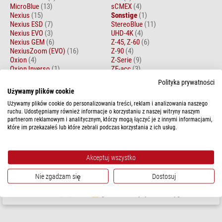
MicroBlue
(13)
sCMEX
(4)
Nexius
(15)
Sonstige
(1)
Nexius ESD
(7)
StereoBlue
(11)
Nexius EVO
(3)
UHD-4K
(4)
Nexius GEM
(6)
Z-45, Z-60
(6)
NexiusZoom (EVO)
(16)
Z-90
(4)
Oxion
(4)
Z-Serie
(9)
Oxion Inverso
(1)
ZE-acc
(3)
Oxion-acc
(1)
Polityka prywatności
Używamy plików cookie
Artykuł 1 - 1 z 1
Sortowanie:
Używamy plików cookie do personalizowania treści, reklam i analizowania naszego
ruchu. Udostępniamy również informacje o korzystaniu z naszej witryny naszym
partnerom reklamowym i analitycznym, którzy mogą łączyć je z innymi informacjami,
Euromex
które im przekazałeś lub które zebrali podczas korzystania z ich usług.
PB.5006, mikroskop mierniczy 200x z oświetleniem
Akceptuj wszystko
$ 550,00
Nie zgadzam się
Dostosuj
gotowe do wysyłki w
1-2 tygodni