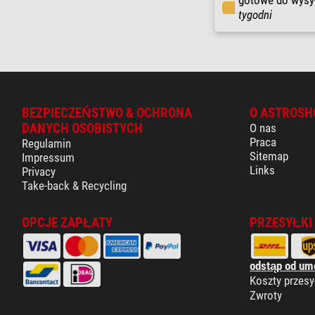
gotowe do wysy
tygodni
BEZPIECZEŃSTWO & OCHRONA
O ASTROSH
DANYCH OSOBISTYCH
O nas
Praca
Regulamin
Sitemap
Impressum
Links
Privacy
Take-back & Recycling
OPCJE ZAPŁATY
PRZESYŁKI
odstąp od um
Koszty przesy
Zwroty