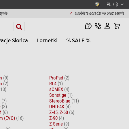
PL / $
zynie
✓
Osobiste doradztwo oraz serwis
acje Słońca
Lornetki
% SALE %
om
(9)
ProPad
(2)
om
(2)
RL4
(1)
(13)
sCMEX
(4)
Sonstige
(1)
D
(7)
StereoBlue
(11)
O
(3)
UHD-4K
(4)
EM
(6)
Z-45, Z-60
(6)
m (EVO)
(16)
Z-90
(4)
Z-Serie
(9)