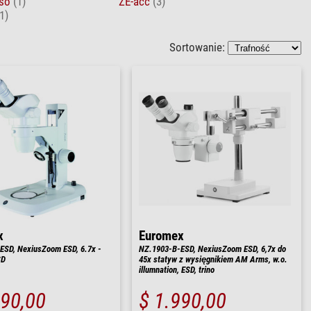
rso
(1)
ZE-acc
(3)
1)
Sortowanie:
x
Euromex
ESD, NexiusZoom ESD, 6.7x -
NZ.1903-B-ESD, NexiusZoom ESD, 6,7x do
SD
45x statyw z wysięgnikiem AM Arms, w.o.
illumnation, ESD, trino
390,00
$ 1.990,00