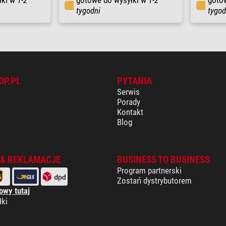
łki w
1-2
gotowe do wysyłki w
1-2
goto
tygodni
tygod
OP.PL
PYTANIA
Serwis
Porady
Kontakt
Blog
 & REKLAMACJE
BUSINESS TO BUSINESS
Program partnerski
Zostań dystrybutorem
owy tutaj
łki