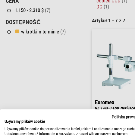
cooled CCD
(1)
CENA
DC
(1)
1.150 - 2.310 $
(7)
Artykuł 1 - 7 z 7
DOSTĘPNOŚĆ
w krótkim terminie
(7)
Euromex
NZ.1903-U-ESD, NexiusZo
do 45x, statyw z jednym r
Polityka pryw
oświetlenia, ESD, trino
Używamy plików cookie
$ 1.800,00
Używamy plików cookie do personalizowania treści, reklam i analizowania naszego ruchu
Udostępniamy również informacje o korzystaniu z naszej witryny naszym partnerom