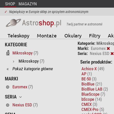
SHOP
MAGAZYN
✓
Największy w Europie sklep ze sprzętem astronomicznym
Twój partner w astronomii
Teleskopy
Montaże
Okulary
Filtry
Ak
Kategorie:
Mikrosko
KATEGORIE
Marki:
Euromex
Mikroskopy
(7)
Seria:
Nexius ESD
Mikroskopy
(7)
Serie produktów:
Pokaż kategorie główne
Achios-X
(49)
AP
(1)
MARKI
BE-50
(3)
BioBlue
(21)
Euromex
(7)
BioBlue LAB
(2)
BlueScope
(7)
SERIA
bScope
(14)
CMEX
(3)
Nexius ESD
(7)
CMEX-Pro
(5)