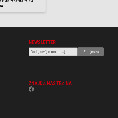
we do wysyłki w
1-2
ni
NEWSLETTER
ZNAJDŹ NAS TEŻ NA