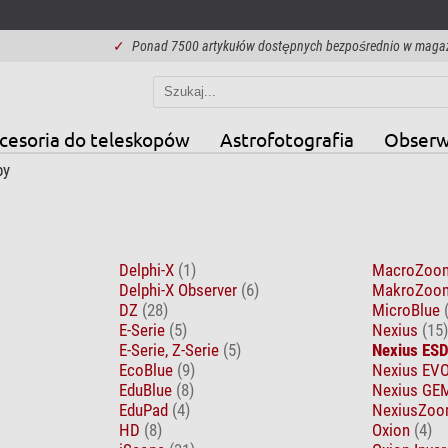
✓
Ponad 7500 artykułów dostępnych bezpośrednio w maga
cesoria do teleskopów
Astrofotografia
Obserw
py
Delphi-X
(1)
MacroZo
Delphi-X Observer
(6)
MakroZo
DZ
(28)
MicroBlue
E-Serie
(5)
Nexius
(15)
E-Serie, Z-Serie
(5)
Nexius ES
EcoBlue
(9)
Nexius EV
EduBlue
(8)
Nexius G
EduPad
(4)
NexiusZoo
HD
(8)
Oxion
(4)