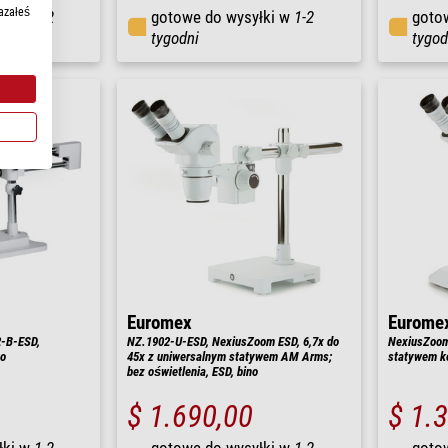
azałeś
łki w
1-2
gotowe do wysyłki w
1-2
goto
tygodni
tygod
Euromex
Eurome
-B-ESD,
NZ.1902-U-ESD, NexiusZoom ESD, 6,7x do
NexiusZoom
no
45x z uniwersalnym statywem AM Arms;
statywem k
bez oświetlenia, ESD, bino
$ 1.690,00
$ 1.