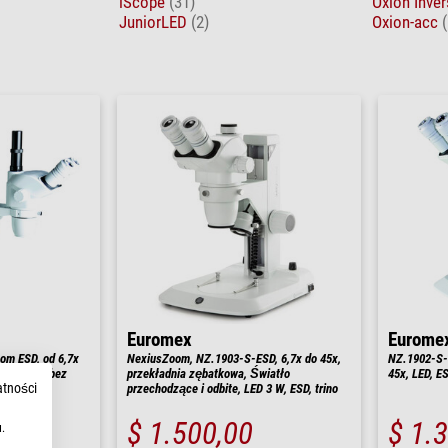
iScope
(31)
Oxion Inve
JuniorLED
(2)
Oxion-acc
(
Euromex
Eurome
om ESD, od 6,7x
NexiusZoom, NZ.1903-S-ESD, 6,7x do 45x,
NZ.1902-S-
amieniem, bez
przekładnia zębatkowa, Światło
45x, LED, E
atności
przechodzące i odbite, LED 3 W, ESD, trino
$ 1.500,00
$ 1.
.