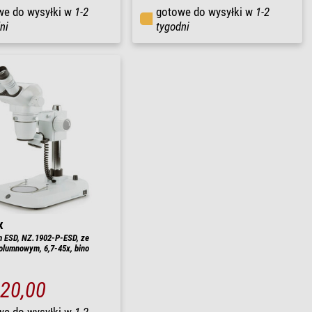
we do wysyłki w
1-2
gotowe do wysyłki w
1-2
ni
tygodni
x
 ESD, NZ.1902-P-ESD, ze
olumnowym, 6,7-45x, bino
320,00