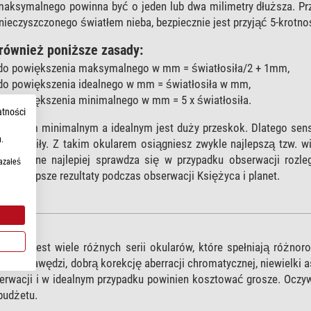
aksymalnego powinna być o jeden lub dwa milimetry dłuższa. Prz
ieczyszczonego światłem nieba, bezpiecznie jest przyjąć 5-krotnoś
również poniższe zasady:
do powiększenia maksymalnego w mm = światłosiła/2 + 1mm,
o powiększenia idealnego w mm = światłosiła w mm,
o powiększenia minimalnego w mm = 5 x światłosiła.
atności
zeniem minimalnym a idealnym jest duży przeskok. Dlatego senso
.
wiatłosiły. Z takim okularem osiągniesz zwykle najlepszą tzw. 
inimalne najlepiej sprawdza się w przypadku obserwacji rozleg
azałeś
ą najlepsze rezultaty podczas obserwacji Księżyca i planet.
lar
pnych jest wiele różnych serii okularów, które spełniają różnor
i przy krawędzi, dobrą korekcję aberracji chromatycznej, niewielk
rwacji i w idealnym przypadku powinien kosztować grosze. Oczywi
budżetu.