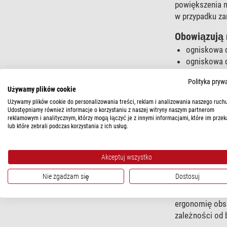
powiększenia m
w przypadku zan
Obowiązują 
ogniskowa 
ogniskowa d
ogniskowa d
Polityka pryw
Używamy plików cookie
Między powięks
Używamy plików cookie do personalizowania treści, reklam i analizowania naszego ruchu
dwukrotności ś
Udostępniamy również informacje o korzystaniu z naszej witryny naszym partnerom
Powiększenie m
reklamowym i analitycznym, którzy mogą łączyć je z innymi informacjami, które im przek
lub które zebrali podczas korzystania z ich usług.
maksymalne daj
Akceptuj wszystko
Najlepszy oku
Nie zgadzam się
Dostosuj
Na rynku dostę
ostrość w osi 
ergonomię obse
zależności od 