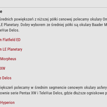
we
średnich powiększeń z niższej półki cenowej polecamy okulary Om
E Planetary. Dobry wyborem ze średniej półki są okulary Baader 
leVue Delos.
 Flatfield ED
 LE Planetary
r Morpheus
 XW
e Delos
większeń polecamy w średnim segmencie cenowym okulary asfer
nownie serie Pentax XW i TeleVue Delos, gdzie dłuższe ogniskowe p
 Hyperion