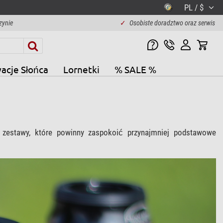
PL / $
zynie
✓
Osobiste doradztwo oraz serwis
acje Słońca
Lornetki
% SALE %
 zestawy, które powinny zaspokoić przynajmniej podstawowe