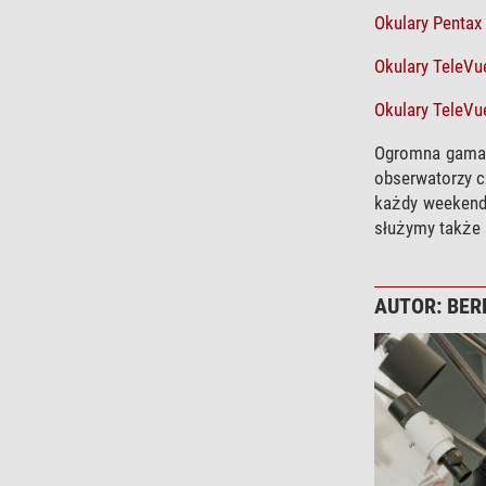
Okulary Pentax
Okulary TeleVu
Okulary TeleVu
Ogromna gama s
obserwatorzy c
każdy weekend 
służymy także 
AUTOR: BER