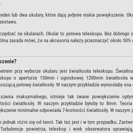
.
 jeden lub dwa okulary, które dają jedynie niskie powiększenie. 
 zestawu.
czędzać na okularach. Okular to połowa teleskopu. Bez dobrego o
gólna zasada mówi, że na akcesoria należy przeznaczyć około 50% 
szenie?
rem przy wyborze okularu jest światłosiła teleskopu. Światłos
eskopu o aperturze 150mm i ogniskowej 1200mm światłosiła w
szącą połowę światłosiły. W naszym przykładzie wyniosłaby ona
szenia maksymalnego, istnieje tak zwane powiększenie opty
tości światłosiły. W naszym przykładzie byłoby to 8mm. Teor
kszenie minimalne odpowiada 7-krotności światłosiły. W naszym pr
 jednak różni się od teorii. Tak też jest i w tym przypadku. Zaró
 Turbulencje powietrza, teleskop i wiek obserwatora sprawia