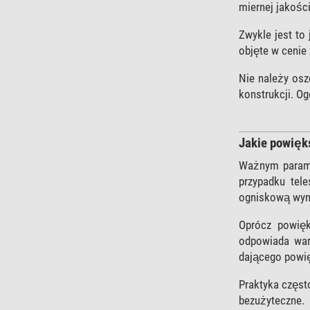
miernej jakości
Zwykle jest to
objęte w cenie
Nie należy osz
konstrukcji. O
Jakie powięk
Ważnym paramet
przypadku tel
ogniskową wyno
Oprócz powięk
odpowiada war
dającego powię
Praktyka często
bezużyteczne.