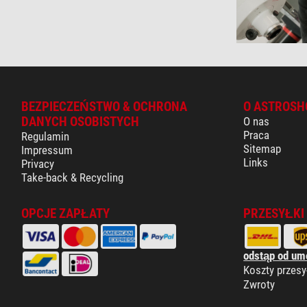
BEZPIECZEŃSTWO & OCHRONA
O ASTROSH
DANYCH OSOBISTYCH
O nas
Praca
Regulamin
Sitemap
Impressum
Links
Privacy
Take-back & Recycling
OPCJE ZAPŁATY
PRZESYŁKI
odstąp od um
Koszty przesy
Zwroty