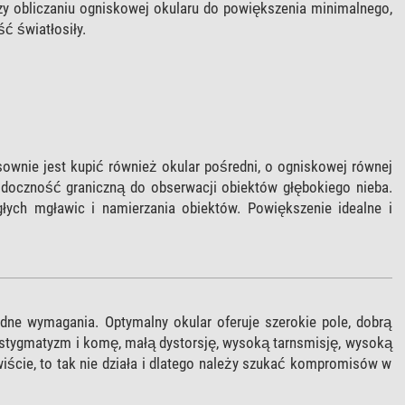
y obliczaniu ogniskowej okularu do powiększenia minimalnego,
ć światłosiły.
wnie jest kupić również okular pośredni, o ogniskowej równej
widoczność graniczną do obserwacji obiektów głębokiego nieba.
łych mgławic i namierzania obiektów. Powiększenie idealne i
odne wymagania. Optymalny okular oferuje szerokie pole, dobrą
i astygmatyzm i komę, małą dystorsję, wysoką tarnsmisję, wysoką
ście, to tak nie działa i dlatego należy szukać kompromisów w