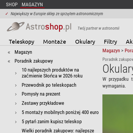
SHOP
MAGAZYN
✓
Największy w Europie sklep ze sprzętem astronomicznym
Twój partner w astronomii
Teleskopy
Montaże
Okulary
Filtry
Ak
Magazyn
>
Por
Magazyn
Poradnik zakupo
Poradnik zakupowy
Okular
10 najlepszych produktów na
zaćmienie Słońca w 2026 roku
W przypadku t
Przewodnik po teleskopach
wymagania.
Pomysły na prezent
Zestawy przykładowe
5 montaży mobilnych poniżej 400 euro
5 pytań zanim kupisz teleskop
Wielki poradnik zakupowy: najlepsze