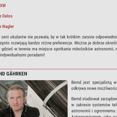
 XW
e Delos
e Nagler
erii okularów nie pozwala, by w tak krótkim zarysie odpowiednio
zęsto rozwijają bardzo różne preferencje. Można je dobrze okreś
gdzieś w terenie ma miejsce spotkanie miłośników astronomii, 
indywidualnymi poradami!
ND GÄHRKEN
Bernd jest specjalistą 
odkrywa nowe możliwości
Bernd studiował zarządzen
w zakresie systemów tel
astronomii i ogromnemu 
Astronomicznym, jako aut