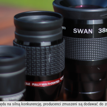
ędu na silną konkurencję, producenci zmuszeni są dodawać do ze