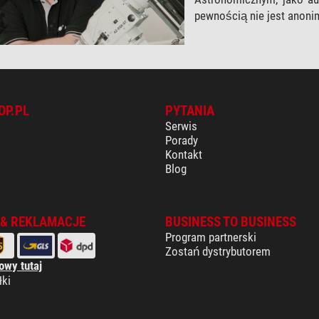
pewnością nie jest anoni
OP.PL
PYTANIA
Serwis
Porady
Kontakt
Blog
 & REKLAMACJE
BUSINESS TO BUSINESS
Program partnerski
Zostań dystrybutorem
owy tutaj
łki