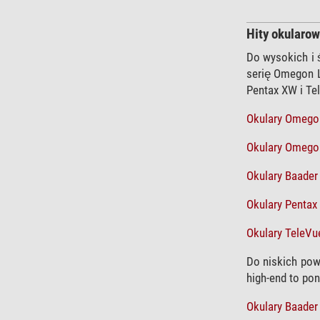
Hity okularo
Do wysokich i 
serię Omegon L
Pentax XW i Te
Okulary Omegon
Okulary Omegon
Okulary Baade
Okulary Pentax
Okulary TeleVu
Do niskich po
high-end to po
Okulary Baader