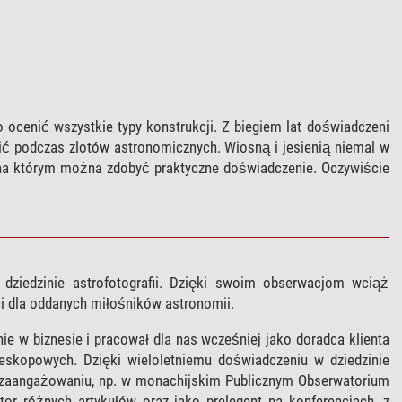
 ocenić wszystkie typy konstrukcji. Z biegiem lat doświadczeni
lić podczas zlotów astronomicznych. Wiosną i jesienią niemal w
na którym można zdobyć praktyczne doświadczenie. Oczywiście
w dziedzinie astrofotografii. Dzięki swoim obserwacjom wciąż
 dla oddanych miłośników astronomii.
ie w biznesie i pracował dla nas wcześniej jako doradca klienta
eskopowych. Dzięki wieloletniemu doświadczeniu w dziedzinie
zaangażowaniu, np. w monachijskim Publicznym Obserwatorium
or różnych artykułów oraz jako prelegent na konferencjach, z