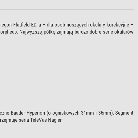
egon Flatfield ED, a – dla osób noszących okulary korekcyjne –
Morpheus. Najwyższą półkę zajmują bardzo dobre serie okularów
yczne Baader Hyperion (o ogniskowych 31mm i 36mm). Segment
rzejmuje seria TeleVue Nagler.