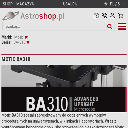
SHOP
MAGAZYN
%SALE%
PL / $
Marki:
Motic
Seria:
BA-310
MOTIC BA310
Motic BA310 został zaprojektowany do codziennych wymogów
proceduralnych na uniwersytetach, w klinikach i laboratoriach. Wraz z
wypróbowaną koncepcją optyki skorygowanej do nieskończoności Motic