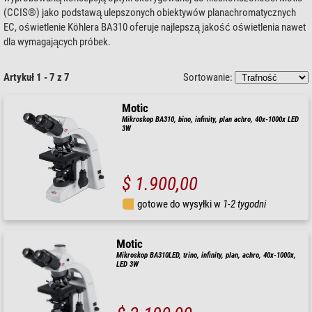
(CCIS®) jako podstawą ulepszonych obiektywów planachromatycznych
EC, oświetlenie Köhlera BA310 oferuje najlepszą jakość oświetlenia nawet
dla wymagających próbek.
Artykuł 1 - 7 z 7
Sortowanie:
Motic
Mikroskop BA310, bino, infinity, plan achro, 40x-1000x LED
3W
$ 1.900,00
gotowe do wysyłki w
1-2 tygodni
Motic
Mikroskop BA310LED, trino, infinity, plan, achro, 40x-1000x,
LED 3W