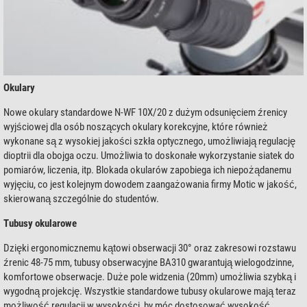
Okulary
Nowe okulary standardowe N-WF 10X/20 z dużym odsunięciem źrenicy
wyjściowej dla osób noszących okulary korekcyjne, które również
wykonane są z wysokiej jakości szkła optycznego, umożliwiają regulację
dioptrii dla obojga oczu. Umożliwia to doskonałe wykorzystanie siatek do
pomiarów, liczenia, itp. Blokada okularów zapobiega ich niepożądanemu
wyjęciu, co jest kolejnym dowodem zaangażowania firmy Motic w jakość,
skierowaną szczególnie do studentów.
Tubusy okularowe
Dzięki ergonomicznemu kątowi obserwacji 30° oraz zakresowi rozstawu
źrenic 48-75 mm, tubusy obserwacyjne BA310 gwarantują wielogodzinne,
komfortowe obserwacje. Duże pole widzenia (20mm) umożliwia szybką i
wygodną projekcję. Wszystkie standardowe tubusy okularowe mają teraz
możliwość regulacji w wysokości, by móc dostosować wysokość