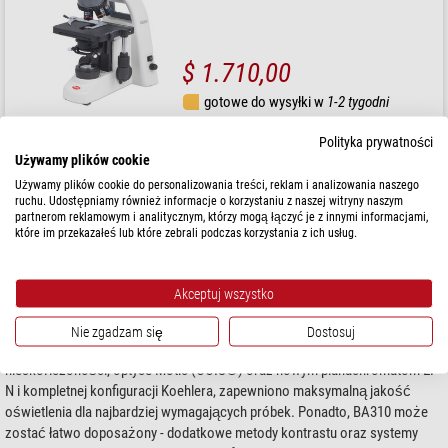
$ 1.710,00
gotowe do wysyłki w
1-2 tygodni
Polityka prywatności
Używamy plików cookie
Używamy plików cookie do personalizowania treści, reklam i analizowania naszego
BA310
ruchu. Udostępniamy również informacje o korzystaniu z naszej witryny naszym
partnerom reklamowym i analitycznym, którzy mogą łączyć je z innymi informacjami,
Mikroskop BA310
które im przekazałeś lub które zebrali podczas korzystania z ich usług.
Nowy Motic BA310 został specjalnie zaprojektowany, by sprostać
wymaganiom codziennej pracy rutynowej na uniwersytetach, w klinikach,
Akceptuj wszystko
laboratoriach, i wszelkich innych dziedzinach nauk przyrodniczych czy w
zastosowaniach medycznych, w których wymagana jest doskonała jakość
Nie zgadzam się
Dostosuj
optyczna. Dzięki nowej, skorygowanej kolorystycznie i do
nieskończoności, optyce Motic (CCIS®) oraz nowym planachromatom EF-
N i kompletnej konfiguracji Koehlera, zapewniono maksymalną jakość
oświetlenia dla najbardziej wymagających próbek. Ponadto, BA310 może
zostać łatwo doposażony - dodatkowe metody kontrastu oraz systemy