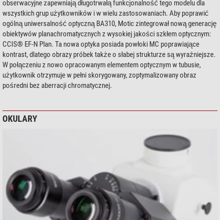
obserwacyjne zapewniają długotrwałą funkcjonalność tego modelu dla
wszystkich grup użytkowników i w wielu zastosowaniach. Aby poprawić
ogólną uniwersalność optyczną BA310, Motic zintegrował nową generację
obiektywów planachromatycznych z wysokiej jakości szkłem optycznym:
CCIS® EF-N Plan. Ta nowa optyka posiada powłoki MC poprawiające
kontrast, dlatego obrazy próbek także o słabej strukturze są wyraźniejsze.
W połączeniu z nowo opracowanym elementem optycznym w tubusie,
użytkownik otrzymuje w pełni skorygowany, zoptymalizowany obraz
pośredni bez aberracji chromatycznej.
OKULARY