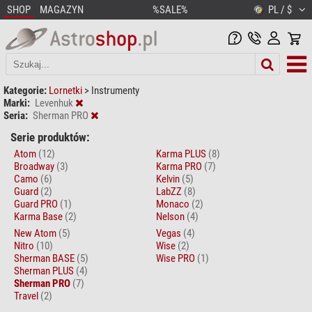
SHOP
MAGAZYN
%SALE%
PL / $
Kategorie:
Lornetki
>
Instrumenty
Marki:
Levenhuk
Seria:
Sherman PRO
Serie produktów:
Atom
(12)
Karma PLUS
(8)
Broadway
(3)
Karma PRO
(7)
Camo
(6)
Kelvin
(5)
Guard
(2)
LabZZ
(8)
Guard PRO
(1)
Monaco
(2)
Karma Base
(2)
Nelson
(4)
New Atom
(5)
Vegas
(4)
Nitro
(10)
Wise
(2)
Sherman BASE
(5)
Wise PRO
(1)
Sherman PLUS
(4)
Sherman PRO
(7)
Travel
(2)