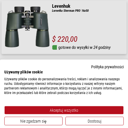
Levenhuk
Lornetka Sherman PRO 16x50
$ 220,00
gotowe do wysyłki w
24 godziny
Levenhuk
Polityka prywatności
Lornetka Sherman PRO 10x42
Używamy plików cookie
Używamy plików cookie do personalizowania treści, reklam i analizowania naszego
ruchu. Udostępniamy również informacje o korzystaniu z naszej witryny naszym
partnerom reklamowym i analitycznym, którzy mogą łączyć je z innymi informacjami,
które im przekazałeś lub które zebrali podczas korzystania z ich usług.
$ 177,00
gotowe do wysyłki w
24 godziny
Akceptuj wszystko
Nie zgadzam się
Dostosuj
Levenhuk
Lornetka Sherman PRO 7x50