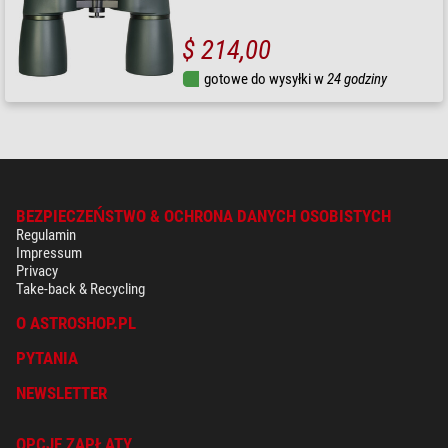
$ 214,00
gotowe do wysyłki w
24 godziny
BEZPIECZEŃSTWO & OCHRONA DANYCH OSOBISTYCH
Regulamin
Impressum
Privacy
Take-back & Recycling
O ASTROSHOP.PL
PYTANIA
NEWSLETTER
OPCJE ZAPŁATY