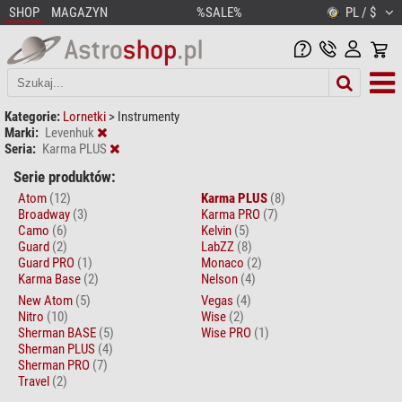
SHOP
MAGAZYN
%SALE%
PL / $
Kategorie:
Lornetki
>
Instrumenty
Marki:
Levenhuk
Seria:
Karma PLUS
Serie produktów:
Atom
(12)
Karma PLUS
(8)
Broadway
(3)
Karma PRO
(7)
Camo
(6)
Kelvin
(5)
Guard
(2)
LabZZ
(8)
Guard PRO
(1)
Monaco
(2)
Karma Base
(2)
Nelson
(4)
New Atom
(5)
Vegas
(4)
Nitro
(10)
Wise
(2)
Sherman BASE
(5)
Wise PRO
(1)
Sherman PLUS
(4)
Sherman PRO
(7)
Travel
(2)