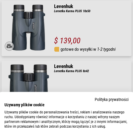
Levenhuk
Lornetka Karma PLUS 10x50
$ 139,00
gotowe do wysyłki w
1-2 tygodni
Levenhuk
Lornetka Karma PLUS 8x42
$ 114,00
Polityka prywatności
Używamy plików cookie
gotowe do wysyłki w
1-2 tygodni
Używamy plików cookie do personalizowania treści, reklam i analizowania naszego
ruchu. Udostępniamy również informacje o korzystaniu z naszej witryny naszym
partnerom reklamowym i analitycznym, którzy mogą łączyć je z innymi informacjami,
Levenhuk
które im przekazałeś lub które zebrali podczas korzystania z ich usług.
Lornetka Karma PLUS 16x50