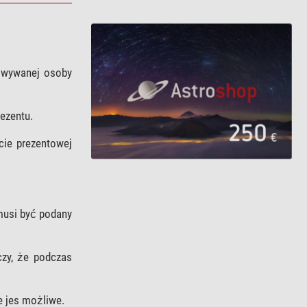
rowywanej osoby
ezentu.
cie prezentowej
 musi być podany
czy, że podczas
e jes możliwe.