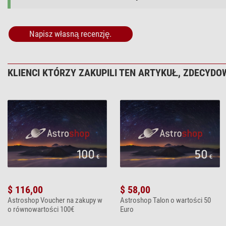
Napisz własną recenzję.
KLIENCI KTÓRZY ZAKUPILI TEN ARTYKUŁ, ZDECYDOW
$ 116,00
$ 58,00
Astroshop Voucher na zakupy w
Astroshop Talon o wartości 50
o równowartości 100€
Euro