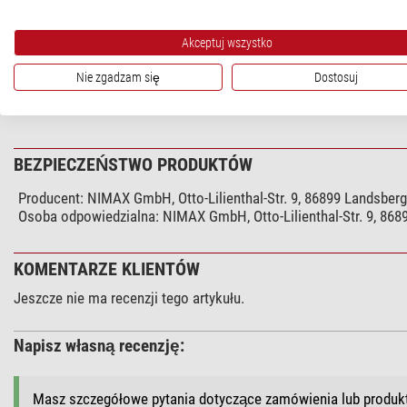
Nasze karty prezentowe są ważne przez okres trzech lat.
Akceptuj wszystko
Nie zgadzam się
Dostosuj
DANE TECHNICZNE
BEZPIECZEŃSTWO PRODUKTÓW
Producent:
NIMAX GmbH, Otto-Lilienthal-Str. 9, 86899 Landsber
Osoba odpowiedzialna:
NIMAX GmbH, Otto-Lilienthal-Str. 9, 86
KOMENTARZE KLIENTÓW
Jeszcze nie ma recenzji tego artykułu.
Napisz własną recenzję:
Masz szczegółowe pytania dotyczące zamówienia lub produ