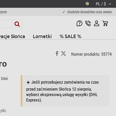
PL / $
zynie
✓
Osobiste doradztwo oraz serwis
acje Słońca
Lornetki
% SALE %
Numer produktu: 55774
ro
Unii
☀️ Jeśli potrzebujesz zamówienia na czas
przed zaćmieniem Słońca 12 sierpnia,
wybierz ekspresową usługę wysyłki (DHL
Express).
yłki