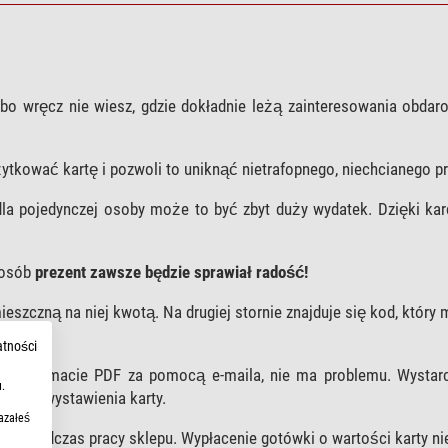
bo wręcz nie wiesz, gdzie dokładnie leżą zainteresowania obda
tkować kartę i pozwoli to uniknąć nietrafopnego, niechcianego pr
la pojedynczej osoby może to być zbyt duży wydatek. Dzięki kar
posób
prezent zawsze będzie sprawiał radość!
eszczną na niej kwotą. Na drugiej stornie znajduje się kod, który
atności
mać w formacie PDF za pomocą e-maila, nie ma problemu. Wystar
.
ormie wystawienia karty.
azałeś
zin podczas pracy sklepu. Wypłacenie gotówki o wartości karty ni