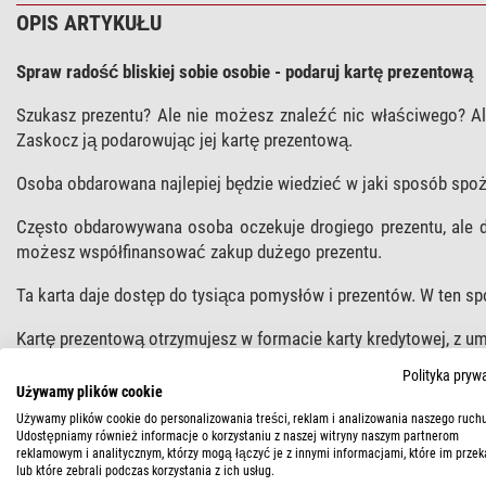
OPIS ARTYKUŁU
Spraw radość bliskiej sobie osobie - podaruj kartę prezentową
Szukasz prezentu? Ale nie możesz znaleźć nic właściwego? Al
Zaskocz ją podarowując jej kartę prezentową.
Osoba obdarowana najlepiej będzie wiedzieć w jaki sposób spoży
Często obdarowywana osoba oczekuje drogiego prezentu, ale d
możesz współfinansować zakup dużego prezentu.
Ta karta daje dostęp do tysiąca pomysłów i prezentów. W ten s
Kartę prezentową otrzymujesz w formacie karty kredytowej, z umi
przy zamówieniu.
Polityka pryw
Używamy plików cookie
Karta w formacie PDF
: jeśli karte prezentową wolisz otrzy
Używamy plików cookie do personalizowania treści, reklam i analizowania naszego ruchu
zamawiania karty w okienu "dodatkowe uwagi" wspomnisz o tej f
Udostępniamy również informacje o korzystaniu z naszej witryny naszym partnerom
reklamowym i analitycznym, którzy mogą łączyć je z innymi informacjami, które im przek
lub które zebrali podczas korzystania z ich usług.
Prosimy pamiętać, że przygotowanie karty może zająć do 24 god