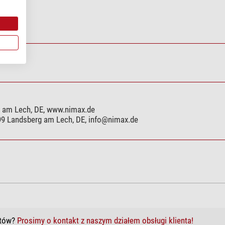
g am Lech, DE, www.nimax.de
899 Landsberg am Lech, DE,
info@nimax.de
któw?
Prosimy o kontakt z naszym działem obsługi klienta!