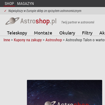
SHOP
MAGAZYN
✓
Największy w Europie sklep ze sprzętem astronomicznym
Twój partner w astronomii
Teleskopy
Montaże
Okulary
Filtry
Ak
Inne
>
Kupony na zakupy
>
Astroshop
> Astroshop Talon o warto