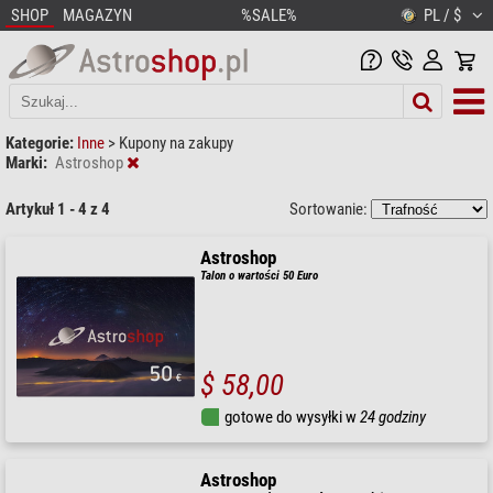
SHOP
MAGAZYN
%SALE%
PL / $
Kategorie:
Inne
>
Kupony na zakupy
Marki:
Astroshop
Artykuł 1 - 4 z 4
Sortowanie:
Astroshop
Talon o wartości 50 Euro
$ 58,00
gotowe do wysyłki w
24 godziny
Astroshop