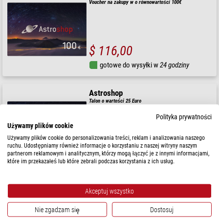
Voucher na zakupy w o równowartości 100€
$ 116,00
gotowe do wysyłki w
24 godziny
Astroshop
Talon o wartości 25 Euro
Polityka prywatności
Używamy plików cookie
Używamy plików cookie do personalizowania treści, reklam i analizowania naszego
$ 28,90
ruchu. Udostępniamy również informacje o korzystaniu z naszej witryny naszym
partnerom reklamowym i analitycznym, którzy mogą łączyć je z innymi informacjami,
które im przekazałeś lub które zebrali podczas korzystania z ich usług.
gotowe do wysyłki w
24 godziny
Akceptuj wszystko
Astroshop
Talon o wartości 250 Euro
Nie zgadzam się
Dostosuj