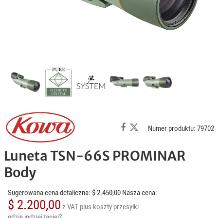
Numer produktu: 79702
Luneta TSN-66S PROMINAR
Body
Sugerowana cena detaliczna: $ 2.450,00
Nasza cena:
$ 2.200,00
z VAT
plus koszty przesyłki
gdzie indziej taniej?