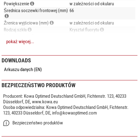
lunecie.
Powiększenie
w zależności od okularu
Średnica soczewki frontowej (mm)
66
Źrenica wyjściowa (mm)
w zależności od okularu
Rodzaj szkła
Kryształ fluorytu
Powłoka antyrefleksyjna soczewki
pełne, wielowarstwowe
pokaż więcej...
System ogniskowania
Ostrzenie podwójne
Materiał tubusu
Magnez
DOWNLOADS
Specyfika
Arkuszu danych (EN)
Okular w zakresie dostawy
-
Okular zoomowy w zakresie
-
BEZPIECZEŃSTWO PRODUKTÓW
dostawy
Cechy serii TSN-66 PROMINAR:
Producent:
Kowa Optimed Deutschland GmbH, Fichtenstr. 123, 40233
Wbudowany aparat cyfrowy
-
Düsseldorf, DE, www.kowa.eu
Ultrakompaktowa
Osoba odpowiedzialna:
Kowa Optimed Deutschland GmbH, Fichtenstr.
Odporny na opryskanie wodą
tak
Ta wyprodukowana w Japonii luneta dołącza do serii znanych na całym
123, 40233 Düsseldorf, DE,
info@kowaoptimed.com
Wodoszczelność
tak
świecie precyzyjnych optyk PROMINAR, które charakteryzują się
Osłona przeciwsłoneczna obiektywu
tak
Bezpieczeństwo produktów
soczewką z czystego kryształu fluoru i unikalnymi powłokami
optycznymi. Seria PROMINAR wyznaczyła najwyższe standardy jakości
Obrotowy zacisk rurowy
tak
optycznej i wydajności, zapewniając wyjątkową ostrość obrazu i