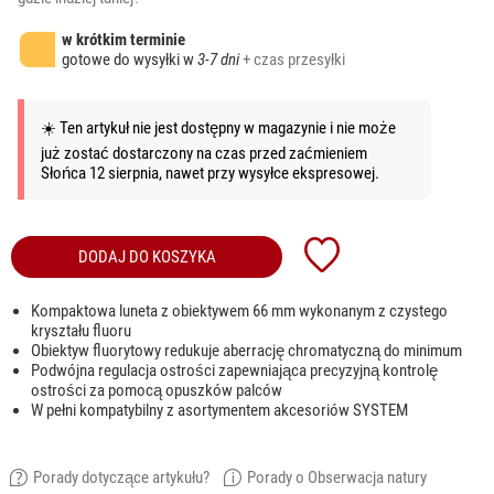
w krótkim terminie
gotowe do wysyłki w
3-7 dni
+ czas przesyłki
☀️ Ten artykuł nie jest dostępny w magazynie i nie może
już zostać dostarczony na czas przed zaćmieniem
Słońca 12 sierpnia, nawet przy wysyłce ekspresowej.
DODAJ DO KOSZYKA
Kompaktowa luneta z obiektywem 66 mm wykonanym z czystego
kryształu fluoru
Obiektyw fluorytowy redukuje aberrację chromatyczną do minimum
Podwójna regulacja ostrości zapewniająca precyzyjną kontrolę
ostrości za pomocą opuszków palców
W pełni kompatybilny z asortymentem akcesoriów SYSTEM
Porady dotyczące artykułu?
Porady o Obserwacja natury