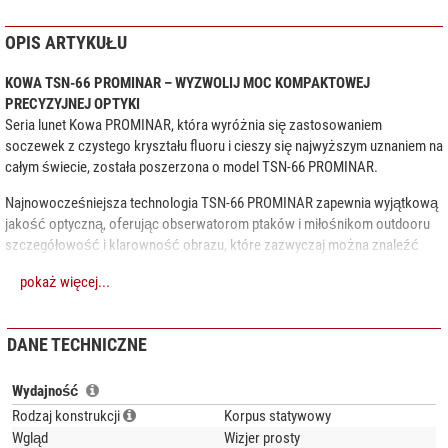
OPIS ARTYKUŁU
KOWA TSN-66 PROMINAR – WYZWOLIJ MOC KOMPAKTOWEJ
PRECYZYJNEJ OPTYKI
Seria lunet Kowa PROMINAR, która wyróżnia się zastosowaniem
soczewek z czystego kryształu fluoru i cieszy się najwyższym uznaniem na
całym świecie, została poszerzona o model TSN-66 PROMINAR.
Najnowocześniejsza technologia TSN-66 PROMINAR zapewnia wyjątkową
jakość optyczną, oferując obserwatorom ptaków i miłośnikom outdooru
szczegółowość i klarowność obrazu, które zazwyczaj można znaleźć
tylko w większych, cięższych lunetach. Dzięki kompaktowej i lekkiej
pokaż więcej...
obudowie oraz obiektywowi 66 mm TSN-66 PROMINAR jest idealnym
instrumentem dla wszystkich, którzy chcą podróżować z niewielkim
bagażem, nie rezygnując przy tym z wysokiej jakości obrazu.
DANE TECHNICZNE
Dzięki TSN-66 PROMINAR mogą Państwo doświadczyć natury w idealnej
klarowności, nawet w najbardziej odległych i trudnych siedliskach.
Wydajność
Podróżuj dalej, odkrywaj najdrobniejsze szczegóły i doświadczaj natury w
Rodzaj konstrukcji
Korpus statywowy
intensywny sposób, który nie był dotąd możliwy dzięki kompaktowej
Wgląd
Wizjer prosty