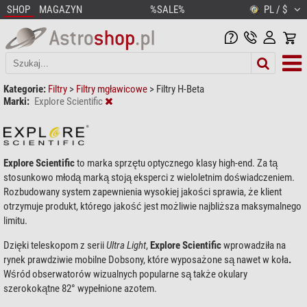
SHOP
MAGAZYN
%SALE%
PL / $
Kategorie:
Filtry
>
Filtry mgławicowe
>
Filtry H-Beta
Marki:
Explore Scientific
Explore Scientific
to marka sprzętu optycznego klasy high-end. Za tą
stosunkowo młodą marką stoją eksperci z wieloletnim doświadczeniem.
Rozbudowany system zapewnienia wysokiej jakości sprawia, że klient
otrzymuje produkt, którego jakość jest możliwie najbliższa maksymalnego
limitu.
Dzięki teleskopom z serii
Ultra Light
,
Explore Scientific
wprowadziła na
rynek prawdziwie mobilne Dobsony, które wyposażone są nawet w koła
.
Wśród obserwatorów wizualnych popularne są także okulary
szerokokątne
82° wypełnione azotem.