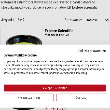
Natomiast astrofotografowie mogą skorzystać z bardzo dobrego
stosunku możliwości do ceny apochromatów ED
Explore Scientific
.
Artykuł 1 - 2 z 2
Sortowanie:
Explore Scientific
Filtry Filtr H-Beta 1,25"
Polityka prywatności
Używamy plików cookie
$ 126,00
Używamy plików cookie do personalizowania treści, reklam i analizowania naszego
ruchu. Udostępniamy również informacje o korzystaniu z naszej witryny naszym
gotowe do wysyłki w
1-2 tygodni
partnerom reklamowym i analitycznym, którzy mogą łączyć je z innymi informacjami,
które im przekazałeś lub które zebrali podczas korzystania z ich usług.
Explore Scientific
Filtry Filtr H-beta 2"
Akceptuj wszystko
Nie zgadzam się
Dostosuj
$ 161,00