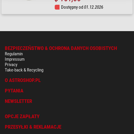
Dostępny od
01.12.2026
BEZPIECZEŃSTWO & OCHRONA DANYCH OSOBISTYCH
Regulamin
Impressum
Privacy
Take-back & Recycling
O ASTROSHOP.PL
PYTANIA
NEWSLETTER
OPCJE ZAPŁATY
PRZESYŁKI & REKLAMACJE