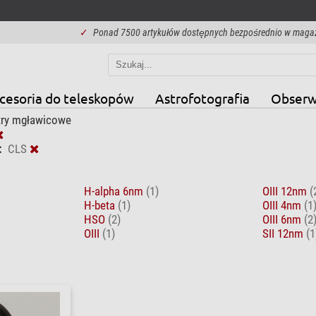
✓
Ponad 7500 artykułów dostępnych bezpośrednio w maga
cesoria do teleskopów
Astrofotografia
Obserw
ltry mgławicowe
:
CLS
H-alpha 6nm
(1)
OIII 12nm
(
H-beta
(1)
OIII 4nm
(1
HSO
(2)
OIII 6nm
(2
OIII
(1)
SII 12nm
(1