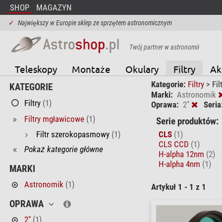
SHOP
MAGAZYN
✓
Największy w Europie sklep ze sprzętem astronomicznym
Twój partner w astronomii
Teleskopy
Montaże
Okulary
Filtry
Ak
Kategorie:
Filtry
>
Fi
KATEGORIE
Marki:
Astronomik
Filtry
(1)
Oprawa:
2"
Seria
Filtry mgławicowe
(1)
Serie produktów:
Filtr szerokopasmowy
(1)
CLS
(1)
CLS CCD
(1)
Pokaż kategorie główne
H-alpha 12nm
(2)
H-alpha 4nm
(1)
MARKI
Astronomik
(1)
Artykuł 1 - 1 z 1
OPRAWA
2"
(1)