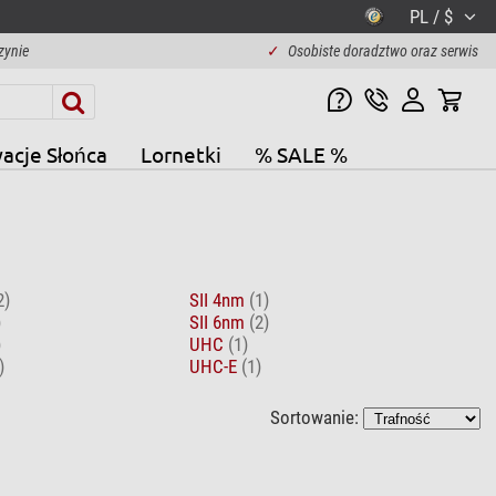
PL / $
zynie
✓
Osobiste doradztwo oraz serwis
acje Słońca
Lornetki
% SALE %
2)
SII 4nm
(1)
)
SII 6nm
(2)
)
UHC
(1)
)
UHC-E
(1)
Sortowanie: