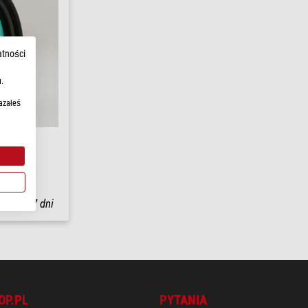
atności
.
azałeś
łki w
3-7 dni
OP.PL
PYTANIA