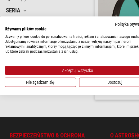
SERIA
CLS
(1)
Polityka pryw
Używamy plików cookie
CENA
Używamy plików cookie do personalizowania treści, reklam i analizowania naszego ruchu
170 - 230 $
(1)
Udostępniamy również informacje o korzystaniu z naszej witryny naszym partnerom
reklamowym i analitycznym, którzy mogą łączyć je z innymi informacjami, które im przek
lub które zebrali podczas korzystania z ich usług.
DOSTĘPNOŚĆ
Astronomik
w krótkim terminie
(1)
Filtry Filtr CLS 2"
Akceptuj wszystko
$ 196,00
Nie zgadzam się
Dostosuj
gotowe do wysy
BEZPIECZEŃSTWO & OCHRONA
O ASTROSH