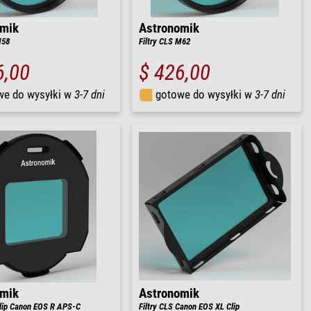
omik
Astronomik
M58
Filtry CLS M62
6,00
$ 426,00
we do wysyłki w
3-7 dni
gotowe do wysyłki w
3-7 dni
omik
Astronomik
Clip Canon EOS R APS-C
Filtry CLS Canon EOS XL Clip