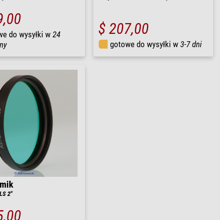
9,00
$ 207,00
we do wysyłki w
24
gotowe do wysyłki w
3-7 dni
ny
omik
CLS 2"
5,00