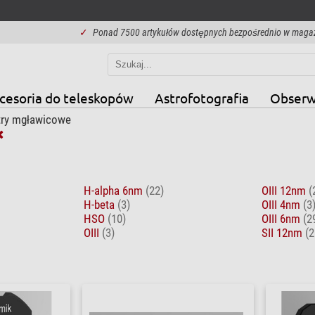
✓
Ponad 7500 artykułów dostępnych bezpośrednio w maga
cesoria do teleskopów
Astrofotografia
Obserw
ltry mgławicowe
H-alpha 6nm
(22)
OIII 12nm
(
H-beta
(3)
OIII 4nm
(3
HSO
(10)
OIII 6nm
(2
OIII
(3)
SII 12nm
(2