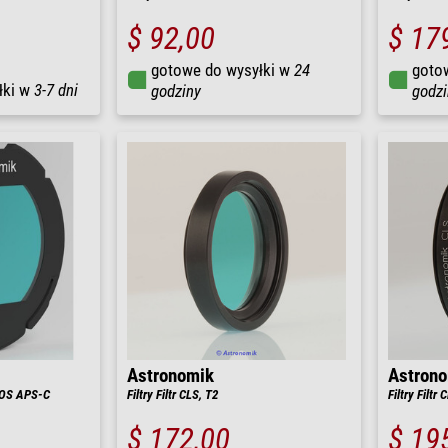
$ 92,00
$ 17
gotowe do wysyłki w
24
goto
łki w
3-7 dni
godziny
godzi
Astronomik
Astron
 EOS APS-C
Filtry Filtr CLS, T2
Filtry Filtr 
$ 172,00
$ 19