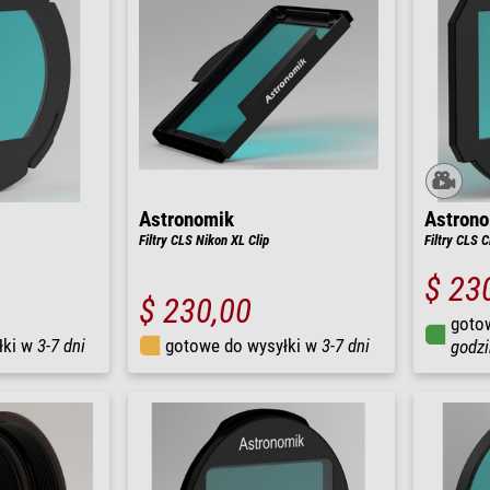
Astronomik
Astron
Filtry CLS Nikon XL Clip
Filtry CLS C
$ 23
$ 230,00
goto
łki w
3-7 dni
gotowe do wysyłki w
3-7 dni
godzi