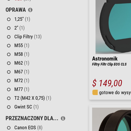
OPRAWA
1,25"
(1)
2"
(1)
Clip Filtry
(13)
M55
(1)
M58
(1)
Astronomik
M62
(1)
Filtry Filtr Clip EOS CLS
M67
(1)
M72
(1)
$ 149,00
M77
(1)
gotowe do wysy
T2 (M42 X 0,75)
(1)
Gwint SC
(1)
PRZEZNACZONY DLA...
Canon EOS
(8)