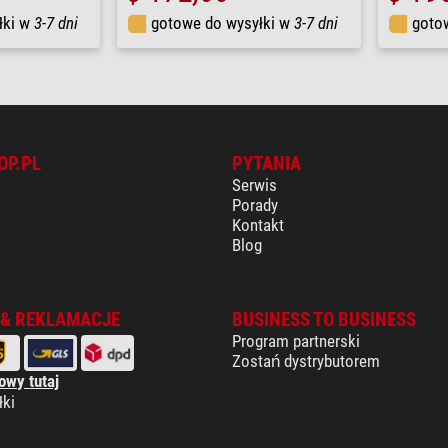
łki w
3-7 dni
gotowe do wysyłki w
3-7 dni
goto
OP.PL
PYTANIA
Serwis
Porady
Kontakt
Blog
 & REKLAMACJE
BUSINESS TO BUSINESS
Program partnerski
Zostań dystrybutorem
owy tutaj
łki