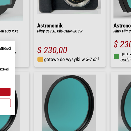
Astronomik
Astron
non EOS R XL
Filtry CLS XL Clip Canon EOS R
Filtry Filtr
$ 23
$ 230,00
atności
łki w
1-2
goto
gotowe do wysyłki w
3-7 dni
godzi
.
azałeś