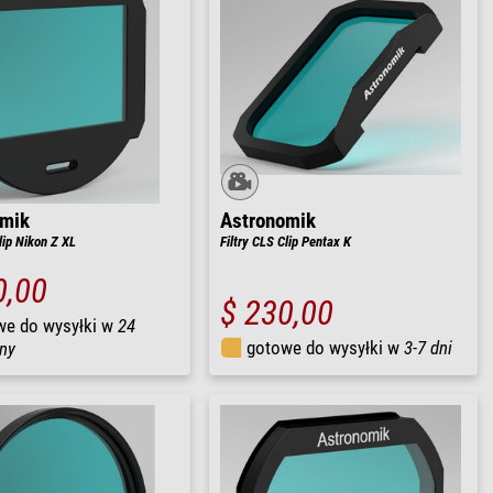
omik
Astronomik
lip Nikon Z XL
Filtry CLS Clip Pentax K
0,00
$ 230,00
we do wysyłki w
24
gotowe do wysyłki w
3-7 dni
ny