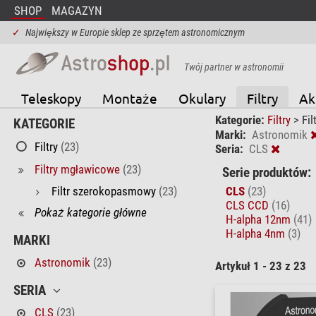
SHOP
MAGAZYN
✓
Największy w Europie sklep ze sprzętem astronomicznym
Twój partner w astronomii
Teleskopy
Montaże
Okulary
Filtry
Ak
Kategorie:
Filtry
>
Fi
KATEGORIE
Marki:
Astronomik
Filtry
(23)
Seria:
CLS
Filtry mgławicowe
(23)
Serie produktów:
Filtr szerokopasmowy
(23)
CLS
(23)
CLS CCD
(16)
Pokaż kategorie główne
H-alpha 12nm
(41)
H-alpha 4nm
(3)
MARKI
Astronomik
(23)
Artykuł 1 - 23 z 23
SERIA
CLS
(23)