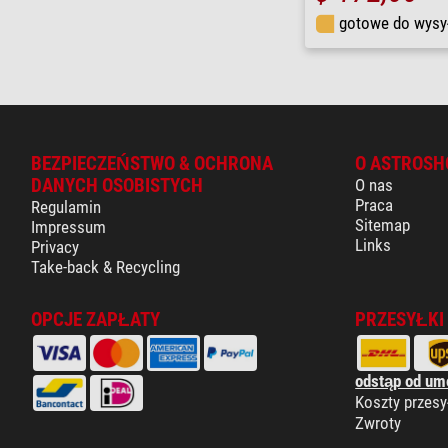
gotowe do wysy
BEZPIECZEŃSTWO & OCHRONA
O ASTROSH
DANYCH OSOBISTYCH
O nas
Praca
Regulamin
Sitemap
Impressum
Links
Privacy
Take-back & Recycling
OPCJE ZAPŁATY
PRZESYŁKI
odstąp od um
Koszty przesy
Zwroty