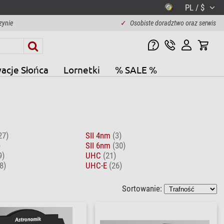
PL / $
zynie
✓
Osobiste doradztwo oraz serwis
acje Słońca
Lornetki
% SALE %
27)
SII 4nm
(3)
)
SII 6nm
(30)
9)
UHC
(21)
8)
UHC-E
(26)
Sortowanie: