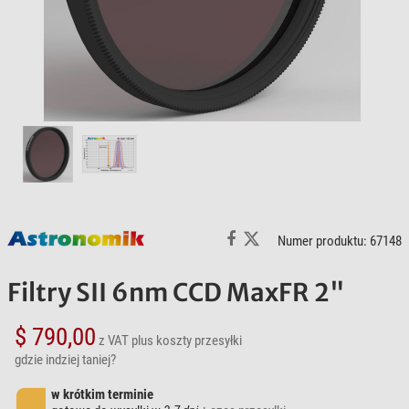
Numer produktu: 67148
Filtry SII 6nm CCD MaxFR 2"
$ 790,00
z VAT
plus koszty przesyłki
gdzie indziej taniej?
w krótkim terminie