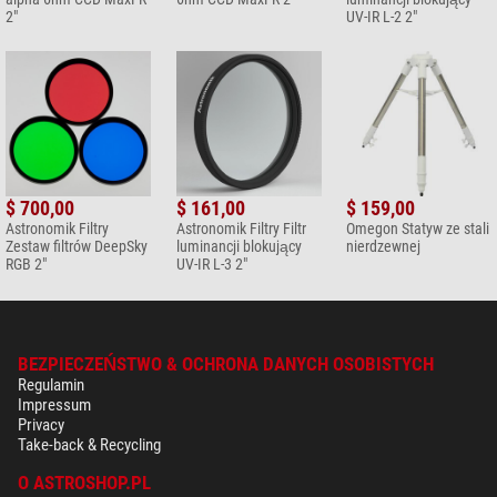
zdjęciu!
2"
UV-IR L-2 2"
$ 700,00
$ 161,00
$ 159,00
Astronomik Filtry
Astronomik Filtry Filtr
Omegon Statyw ze stali
Zestaw filtrów DeepSky
luminancji blokujący
nierdzewnej
RGB 2"
UV-IR L-3 2"
BEZPIECZEŃSTWO & OCHRONA DANYCH OSOBISTYCH
Regulamin
Impressum
Privacy
Take-back & Recycling
O ASTROSHOP.PL