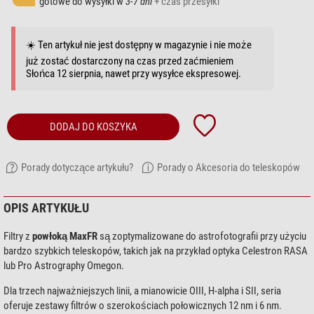
gotowe do wysyłki w
3-7 dni
+ czas przesyłki
☀️ Ten artykuł nie jest dostępny w magazynie i nie może
już zostać dostarczony na czas przed zaćmieniem
Słońca 12 sierpnia, nawet przy wysyłce ekspresowej.
DODAJ DO KOSZYKA
Porady dotyczące artykułu?
Porady o Akcesoria do teleskopów
OPIS ARTYKUŁU
Filtry z
powłoką MaxFR
są zoptymalizowane do astrofotografii przy użyciu
bardzo szybkich teleskopów, takich jak na przykład optyka Celestron RASA
lub Pro Astrography Omegon.
Dla trzech najważniejszych linii, a mianowicie OIII, H-alpha i SII, seria
oferuje zestawy filtrów o szerokościach połowicznych 12 nm i 6 nm.