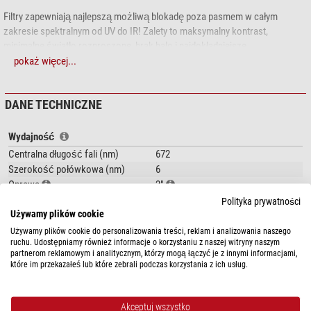
Filtry zapewniają najlepszą możliwą blokadę poza pasmem w całym
zakresie spektralnym od UV do IR! Zalety to maksymalny kontrast,
minimalne światło rozproszone, brak halo i najdokładniejsze
odwzorowanie gwiazd. Dzięki wąskopasmowym filtrom liniowym
pokaż więcej...
Astronomik MaxFR otrzymują Państwo surowe dane najwyższej jakości:
to optymalna podstawa do dalszej obróbki w celu uzyskania imponującego
DANE TECHNICZNE
zdjęcia astronomicznego!
Aby uzyskać jak najlepszy uzysk, wymagana jest maksymalna
Wydajność
przepuszczalność filtrów:
Centralna długość fali (nm)
672
W przypadku filtrów MaxFR o szerokości połowicznej 12 nm oznacza to
Szerokość połówkowa (nm)
6
nieograniczoną użyteczność w zakresie od f/1,7 do f/8 i około 85%
Oprawa
2"
maksymalnej przepuszczalności
Transmisja
96
Polityka prywatności
W przypadku filtrów MaxFR o szerokości połowicznej 6 nm oznacza to
Używamy plików cookie
Materiał oprawki
Aluminium
nieograniczoną możliwość stosowania w zakresie od f/2,2 do f/8 oraz
Powłoka antyrefleksyjna układu
MRF
Używamy plików cookie do personalizowania treści, reklam i analizowania naszego
około 90% maksymalnej przepuszczalności
optycznego
ruchu. Udostępniamy również informacje o korzystaniu z naszej witryny naszym
partnerom reklamowym i analitycznym, którzy mogą łączyć je z innymi informacjami,
które im przekazałeś lub które zebrali podczas korzystania z ich usług.
Filtr sii został zoptymalizowany pod kątem uzyskania szczególnie
Podłączenie (strona teleskopu)
2"
kontrastowych wyników poprzez całkowite blokowanie promieniowania H-
alfa i NII (azotowego).
Ogólnie
Akceptuj wszystko