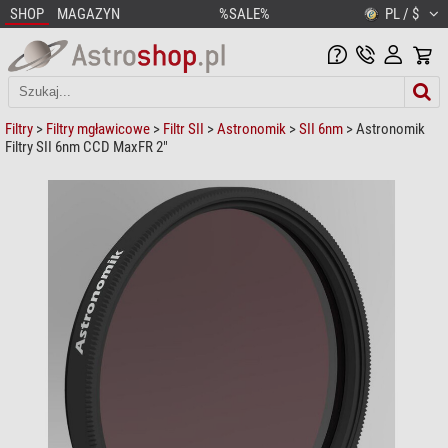
SHOP
MAGAZYN
%SALE%
PL / $
Filtry
>
Filtry mgławicowe
>
Filtr SII
>
Astronomik
>
SII 6nm
> Astronomik
Filtry SII 6nm CCD MaxFR 2"