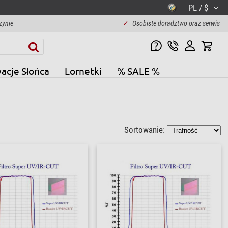
PL / $
zynie
✓
Osobiste doradztwo oraz serwis
acje Słońca
Lornetki
% SALE %
Sortowanie: