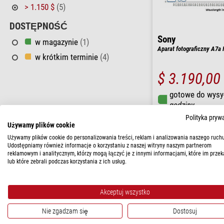
> 1.150 $
(5)
DOSTĘPNOŚĆ
Sony
w magazynie
(1)
Aparat fotograficzny A7a I
w krótkim terminie
(4)
$ 3.190,00
gotowe do wysy
godziny
Polityka pryw
Używamy plików cookie
Używamy plików cookie do personalizowania treści, reklam i analizowania naszego ruchu
Udostępniamy również informacje o korzystaniu z naszej witryny naszym partnerom
reklamowym i analitycznym, którzy mogą łączyć je z innymi informacjami, które im przek
lub które zebrali podczas korzystania z ich usług.
Akceptuj wszystko
Nie zgadzam się
Dostosuj