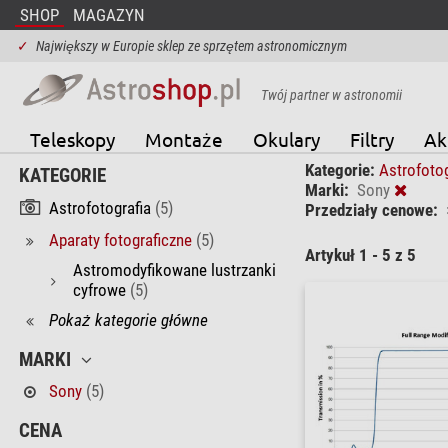
SHOP
MAGAZYN
✓
Największy w Europie sklep ze sprzętem astronomicznym
Twój partner w astronomii
Teleskopy
Montaże
Okulary
Filtry
Ak
Kategorie:
Astrofoto
KATEGORIE
Marki:
Sony
Astrofotografia
(5)
Przedziały cenowe:
Aparaty fotograficzne
(5)
Artykuł 1 - 5 z 5
Astromodyfikowane lustrzanki
cyfrowe
(5)
Pokaż kategorie główne
MARKI
Sony
(5)
CENA