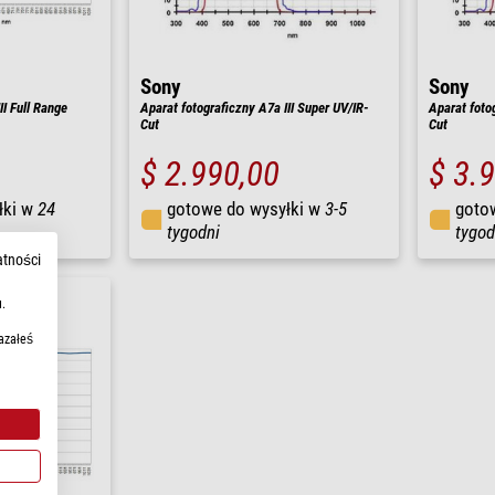
Sony
Sony
II Full Range
Aparat fotograficzny A7a III Super UV/IR-
Aparat foto
Cut
Cut
$ 2.990,00
$ 3.
łki w
24
gotowe do wysyłki w
3-5
goto
tygodni
tygod
atności
.
azałeś