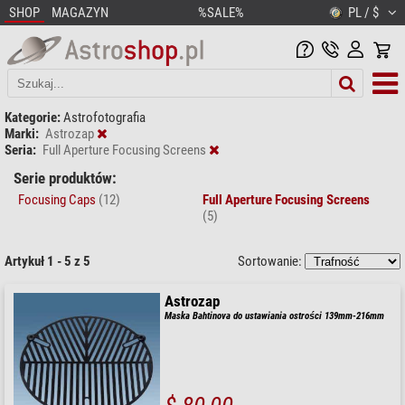
SHOP
MAGAZYN
%SALE%
PL / $
Kategorie:
Astrofotografia
Marki:
Astrozap
Seria:
Full Aperture Focusing Screens
Serie produktów:
Focusing Caps
(12)
Full Aperture Focusing Screens
(5)
Artykuł 1 - 5 z 5
Sortowanie:
Astrozap
Maska Bahtinova do ustawiania ostrości 139mm-216mm