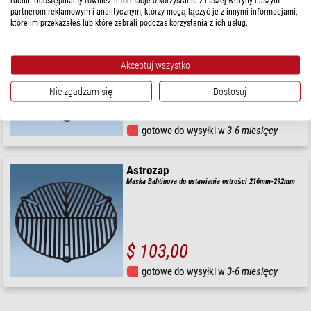
ruchu. Udostępniamy również informacje o korzystaniu z naszej witryny naszym
partnerom reklamowym i analitycznym, którzy mogą łączyć je z innymi informacjami,
które im przekazałeś lub które zebrali podczas korzystania z ich usług.
Astrozap
Maska Bahtinova do ustawiania ostrości 368mm-444mm
Akceptuj wszystko
Nie zgadzam się
Dostosuj
$ 161,00
gotowe do wysyłki w
3-6 miesięcy
Astrozap
Maska Bahtinova do ustawiania ostrości 216mm-292mm
$ 103,00
gotowe do wysyłki w
3-6 miesięcy