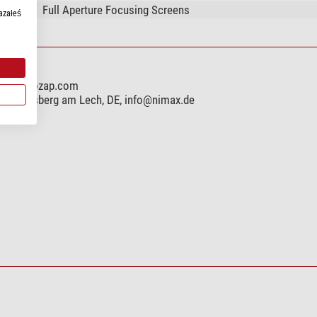
Full Aperture Focusing Screens
azałeś
www.astrozap.com
899 Landsberg am Lech, DE,
info@nimax.de