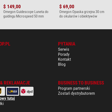
$ 149,00
$ 69,00
Omegon Guidescope Luneta do
Omegon Opaska grzejna 30 cm
guidingu Microspeed 50 mm
do okularów i obiektywów
OP.PL
PYTANIA
Serwis
Porady
Kontakt
Blog
 & REKLAMACJE
BUSINESS TO BUSINESS
Program partnerski
Zostań dystrybutorem
owy tutaj
łki