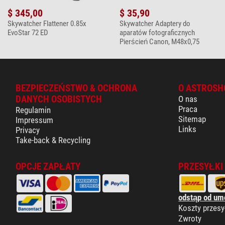
$ 345,00
$ 35,90
Skywatcher Flattener 0.85x
Skywatcher Adaptery do
EvoStar 72 ED
aparatów fotograficznych
Pierścień Canon, M48x0,75
BEZPIECZEŃSTWO & OCHRONA
O ASTROSH
DANYCH OSOBISTYCH
O nas
Praca
Regulamin
Sitemap
Impressum
Links
Privacy
Take-back & Recycling
OPCJE ZAPŁATY
PRZESYŁKI
odstąp od um
Koszty przesy
Zwroty