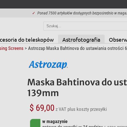
✓
Ponad 7500 artykułów dostępnych bezpośrednio w maga
cesoria do teleskopów
Astrofotografia
Obserw
sing Screens
> Astrozap Maska Bahtinova do ustawiania ostrośc
Maska Bahtinova do us
139mm
$ 69,00
z VAT
plus koszty przesyłki
w magazynie
gotowe do wysyłki w
24 godziny
+ czas przes