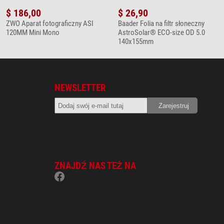
$ 186,00
$ 26,90
ZWO Aparat fotograficzny ASI
Baader Folia na filtr słoneczny
120MM Mini Mono
AstroSolar® ECO-size OD 5.0
140x155mm
NEWSLETTER
ZNAJDŹ NAS TEŻ NA