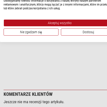
Udostępniamy również informacje o korzystaniu z naszej witryny naszym partnerom
Seria
reklamowym i analitycznym, którzy mogą łączyć je z innymi informacjami, które im przek
lub które zebrali podczas korzystania z ich usług.
BEZPIECZEŃSTWO PRODUKTÓW
Akceptuj wszystko
Producent:
Astrozap, P.O. Box 502, Ohio 44107 Lakewood, US, 
Nie zgadzam się
Dostosuj
Osoba odpowiedzialna:
NIMAX GmbH, Otto-Lilienthal-Str. 9, 86
KOMENTARZE KLIENTÓW
Jeszcze nie ma recenzji tego artykułu.