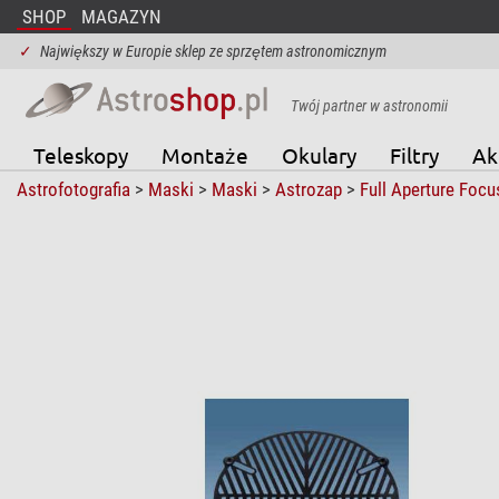
SHOP
MAGAZYN
✓
Największy w Europie sklep ze sprzętem astronomicznym
Twój partner w astronomii
Teleskopy
Montaże
Okulary
Filtry
Ak
Astrofotografia
>
Maski
>
Maski
>
Astrozap
>
Full Aperture Focu