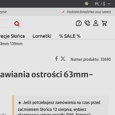
PL / $
zynie
✓
Osobiste doradztwo oraz serwis
acje Słońca
Lornetki
% SALE %
i 63mm-139mm
Numer produktu: 33690
tawiania ostrości 63mm-
☀️ Jeśli potrzebujesz zamówienia na czas przed
zaćmieniem Słońca 12 sierpnia, wybierz
ekspresową usługę wysyłki (DHL Express).
yłki