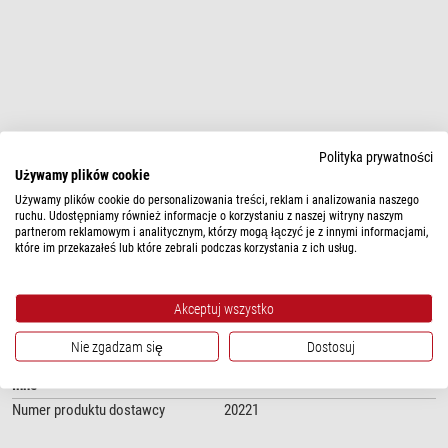
Polityka prywatności
Używamy plików cookie
Używamy plików cookie do personalizowania treści, reklam i analizowania naszego
pokaż więcej...
ruchu. Udostępniamy również informacje o korzystaniu z naszej witryny naszym
partnerom reklamowym i analitycznym, którzy mogą łączyć je z innymi informacjami,
które im przekazałeś lub które zebrali podczas korzystania z ich usług.
DANE TECHNICZNE
Akceptuj wszystko
Dziedzina
Lupy
tak
Nie zgadzam się
Dostosuj
Inne
Numer produktu dostawcy
20221