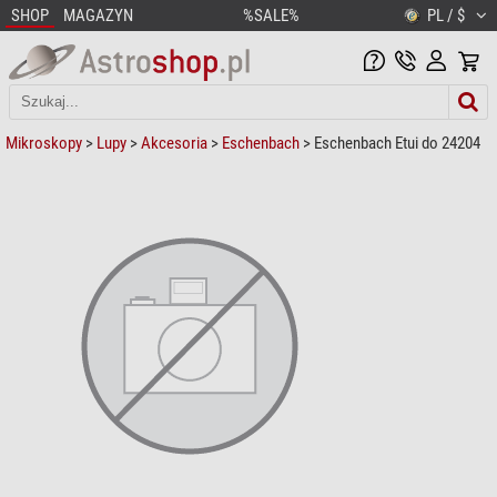
SHOP
MAGAZYN
%SALE%
PL / $
Mikroskopy
>
Lupy
>
Akcesoria
>
Eschenbach
> Eschenbach Etui do 24204