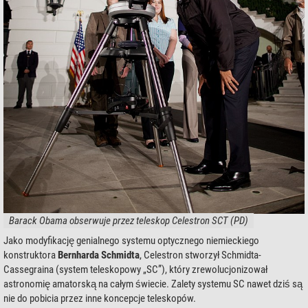
Barack Obama obserwuje przez teleskop Celestron SCT (PD)
Jako modyfikację genialnego systemu optycznego niemieckiego
konstruktora
Bernharda Schmidta
, Celestron stworzył Schmidta-
Cassegraina (system teleskopowy „SC”), który zrewolucjonizował
astronomię amatorską na całym świecie. Zalety systemu SC nawet dziś są
nie do pobicia przez inne koncepcje teleskopów.