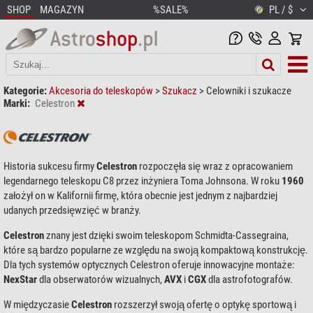
SHOP
MAGAZYN
%SALE%
PL / $
Kategorie:
Akcesoria do teleskopów
>
Szukacz
>
Celowniki i szukacze
Marki:
Celestron
Historia sukcesu firmy
Celestron
rozpoczęła się wraz z opracowaniem
legendarnego teleskopu C8 przez inżyniera Toma Johnsona. W roku
1960
założył on w Kalifornii firmę, która obecnie jest jednym z najbardziej
udanych przedsięwzięć w branży.
Celestron
znany jest dzięki swoim teleskopom Schmidta-Cassegraina,
które są bardzo popularne ze względu na swoją kompaktową konstrukcję.
Dla tych systemów optycznych Celestron oferuje innowacyjne montaże:
NexStar
dla obserwatorów wizualnych,
AVX
i
CGX
dla astrofotografów.
W międzyczasie
Celestron
rozszerzył swoją ofertę o optykę sportową i