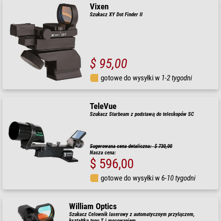
Vixen
Szukacz XY Dot Finder II
$ 95,00
gotowe do wysyłki w
1-2 tygodni
TeleVue
Szukacz Starbeam z podstawą do teleskopów SC
Sugerowana cena detaliczna: $ 730,00
Nasza cena:
$ 596,00
gotowe do wysyłki w
6-10 tygodni
William Optics
Szukacz Celownik laserowy z automatycznym przyłączem,
kształtką typu T i mocowaniem