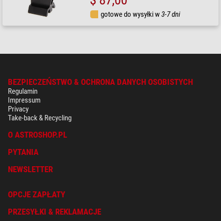
gotowe do wysyłki w
3-7 dni
BEZPIECZEŃSTWO & OCHRONA DANYCH OSOBISTYCH
Regulamin
Impressum
Privacy
Take-back & Recycling
O ASTROSHOP.PL
PYTANIA
NEWSLETTER
OPCJE ZAPŁATY
PRZESYŁKI & REKLAMACJE