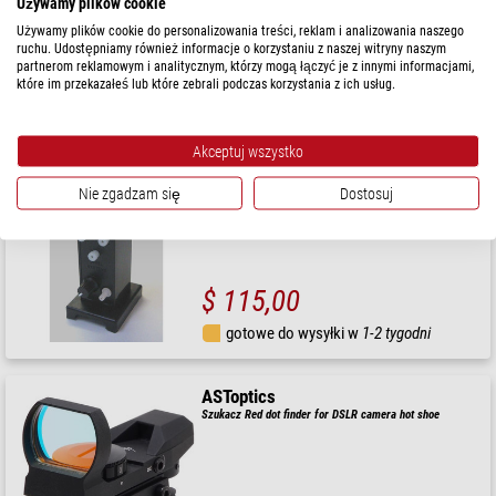
Używamy plików cookie
Używamy plików cookie do personalizowania treści, reklam i analizowania naszego
ruchu. Udostępniamy również informacje o korzystaniu z naszej witryny naszym
partnerom reklamowym i analitycznym, którzy mogą łączyć je z innymi informacjami,
$ 580,00
które im przekazałeś lub które zebrali podczas korzystania z ich usług.
gotowe do wysyłki w
24 godziny
Akceptuj wszystko
Rigel Systems
Szukacz Celownik QuikFinder z dwiema bazami
Nie zgadzam się
Dostosuj
$ 115,00
gotowe do wysyłki w
1-2 tygodni
ASToptics
Szukacz Red dot finder for DSLR camera hot shoe