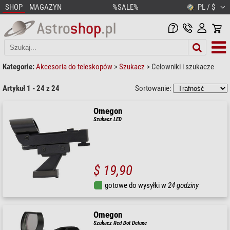
SHOP
MAGAZYN
%SALE%
PL / $
Kategorie:
Akcesoria do teleskopów
>
Szukacz
>
Celowniki i szukacze
Artykuł 1 - 24 z 24
Sortowanie:
Omegon
Szukacz LED
$ 19,90
gotowe do wysyłki w
24 godziny
Omegon
Szukacz Red Dot Deluxe