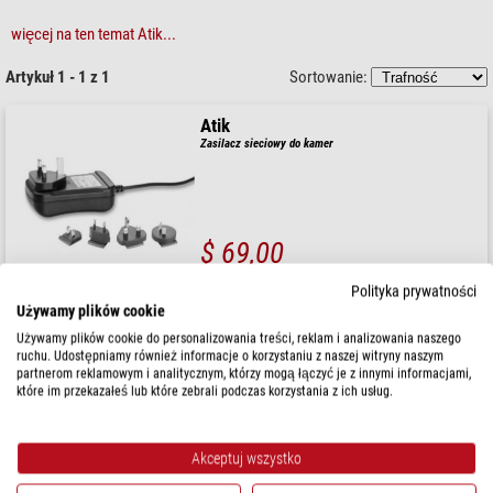
więcej na ten temat Atik...
Artykuł 1 - 1 z 1
Sortowanie:
Atik
Zasilacz sieciowy do kamer
$ 69,00
gotowe do wysyłki w
24 godziny
Polityka prywatności
Używamy plików cookie
Używamy plików cookie do personalizowania treści, reklam i analizowania naszego
ruchu. Udostępniamy również informacje o korzystaniu z naszej witryny naszym
partnerom reklamowym i analitycznym, którzy mogą łączyć je z innymi informacjami,
które im przekazałeś lub które zebrali podczas korzystania z ich usług.
Akceptuj wszystko