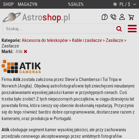
SHOP
MAGAZYN
%SALE%
PL / $
Kategorie:
Akcesoria do teleskopów
>
Kable i zasilacze
>
Zasilacze
>
Zasilacze
Marki:
Atik
Firma
Atik
została założona przez Steve'a Chambersa i Tui Tripa w
Norwich (Anglia). Obydwaj astrofotografowie byli zniechęceni nieudanymi
poszukiwaniami wysokiej jakości kamer w przystępnych cenach. Coś
trzeba było zrobić! Z tych niepozornych początków, w ciągu dziesięciu lat
powstała firma, która cieszy się obecnie doskonałą reputacją. Przyczynia
się do tego również bardzo dobre oprogramowanie, dostarczane razem z
kamerami, oraz produkcja w Portugalii.
Atik
obsługuje segment kamer wysokiej jakości, ale przy zachowaniu
przedziału cenowego akceptowanego przez ambitnych fotografów.