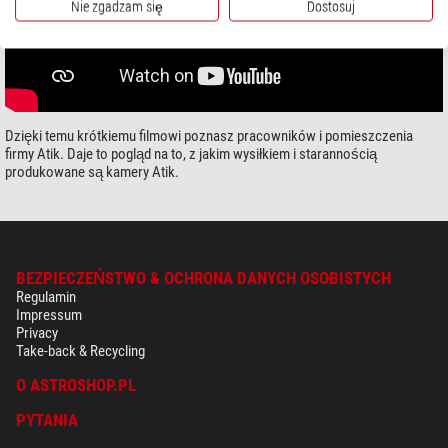
Nie zgadzam się
Dostosuj
Dzięki temu krótkiemu filmowi poznasz pracowników i pomieszczenia
firmy Atik. Daje to pogląd na to, z jakim wysiłkiem i starannością
produkowane są kamery Atik.
BEZPIECZEŃSTWO & OCHRONA DANYCH OSOBISTYCH
Regulamin
Impressum
Privacy
Take-back & Recycling
O ASTROSHOP.PL
PYTANIA