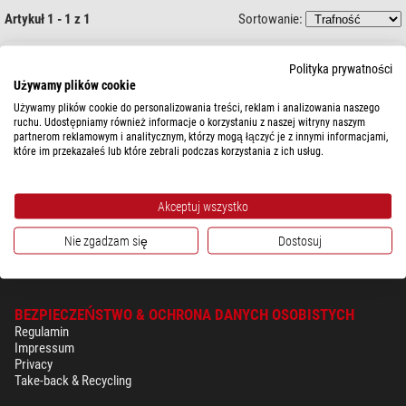
Artykuł 1 - 1 z 1
Sortowanie:
PrimaLuceLab
Polityka prywatności
Zasilacz sieciowy do jednostki sterującej EAGLE 14A
Używamy plików cookie
Używamy plików cookie do personalizowania treści, reklam i analizowania naszego
ruchu. Udostępniamy również informacje o korzystaniu z naszej witryny naszym
partnerom reklamowym i analitycznym, którzy mogą łączyć je z innymi informacjami,
które im przekazałeś lub które zebrali podczas korzystania z ich usług.
$ 226,00
gotowe do wysyłki w
24 godziny
Akceptuj wszystko
Nie zgadzam się
Dostosuj
BEZPIECZEŃSTWO & OCHRONA DANYCH OSOBISTYCH
Regulamin
Impressum
Privacy
Take-back & Recycling