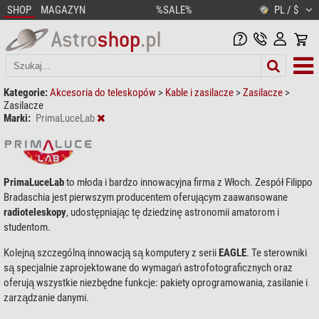
SHOP
MAGAZYN
%SALE%
PL / $
Kategorie:
Akcesoria do teleskopów
>
Kable i zasilacze
>
Zasilacze
>
Zasilacze
Marki:
PrimaLuceLab
PrimaLuceLab
to młoda i bardzo innowacyjna firma z Włoch. Zespół Filippo
Bradaschia jest pierwszym producentem oferującym zaawansowane
radioteleskopy
, udostępniając tę dziedzinę astronomii amatorom i
studentom.
Kolejną szczególną innowacją są komputery z serii
EAGLE
. Te sterowniki
są specjalnie zaprojektowane do wymagań astrofotograficznych oraz
oferują wszystkie niezbędne funkcje: pakiety oprogramowania, zasilanie i
zarządzanie danymi.