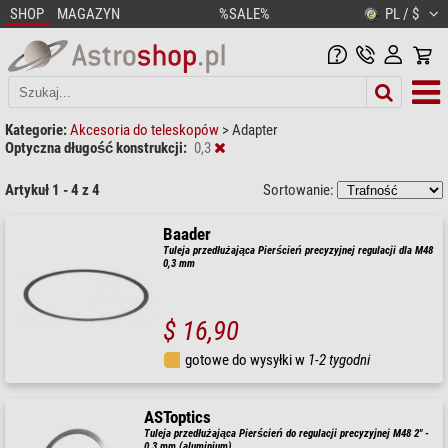
SHOP
MAGAZYN
%SALE%
PL / $
Kategorie:
Akcesoria do teleskopów
>
Adapter
Optyczna długość konstrukcji:
0,3
Artykuł 1 - 4 z 4
Sortowanie:
Baader
Tuleja przedłużająca Pierścień precyzyjnej regulacji dla M48
0,3 mm
$ 16,90
gotowe do wysyłki w
1-2 tygodni
ASToptics
Tuleja przedłużająca Pierścień do regulacji precyzyjnej M48 2" -
0,3 mm (aluminium)