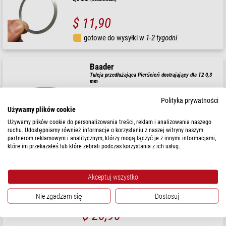
$ 11,90
gotowe do wysyłki w
1-2 tygodni
Baader
Tuleja przedłużająca Pierścień dostrajający dla T2 0,3
mm
Polityka prywatności
Używamy plików cookie
$ 16,90
Używamy plików cookie do personalizowania treści, reklam i analizowania naszego
ruchu. Udostępniamy również informacje o korzystaniu z naszej witryny naszym
gotowe do wysyłki w
1-2 tygodni
partnerom reklamowym i analitycznym, którzy mogą łączyć je z innymi informacjami,
które im przekazałeś lub które zebrali podczas korzystania z ich usług.
TS Optics
Tuleja przedłużająca Pierścień precyzyjnej regulacji dla M48
Akceptuj wszystko
0,3 mm
Nie zgadzam się
Dostosuj
$ 20,90