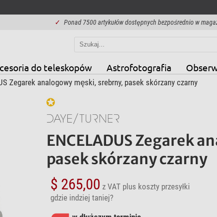
✓
Ponad 7500 artykułów dostępnych bezpośrednio w maga
cesoria do teleskopów
Astrofotografia
Obserw
 Zegarek analogowy męski, srebrny, pasek skórzany czarny
ENCELADUS Zegarek ana
pasek skórzany czarny
$ 265,00
z VAT
plus koszty przesyłki
gdzie indziej taniej?
w dłuższym terminie