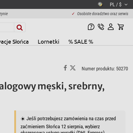
PL / $
zynie
✓
Osobiste doradztwo oraz serwis
acje Słońca
Lornetki
% SALE %
Numer produktu: 50270
logowy męski, srebrny,
☀️ Jeśli potrzebujesz zamówienia na czas przed
zaćmieniem Słońca 12 sierpnia, wybierz
ekspresową usługę wysyłki (DHL Express).