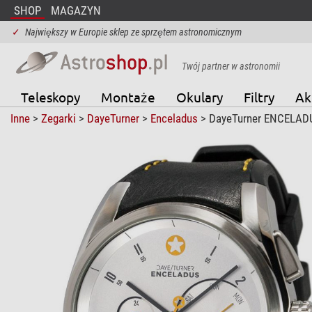
SHOP
MAGAZYN
✓
Największy w Europie sklep ze sprzętem astronomicznym
Twój partner w astronomii
Teleskopy
Montaże
Okulary
Filtry
Ak
Inne
>
Zegarki
>
DayeTurner
>
Enceladus
> DayeTurner ENCELADUS