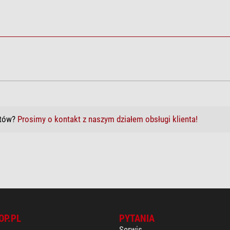
któw?
Prosimy o kontakt z naszym działem obsługi klienta!
OP.PL
PYTANIA
Serwis