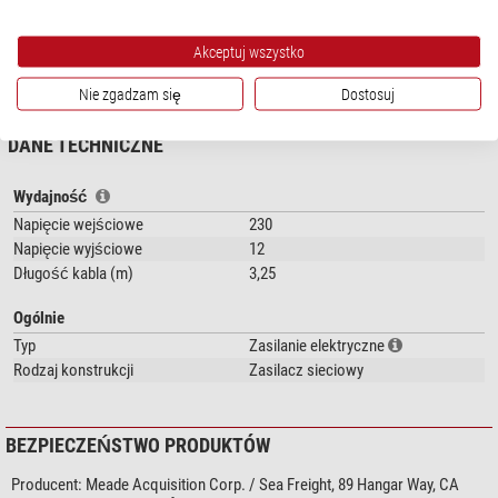
Teleskop
Akceptuj wszystko
ETX80
pokaż więcej...
DS-2000
Nie zgadzam się
Dostosuj
ETX-90/105/125
LT
DANE TECHNICZNE
Lightswitch
LX65
LX85
Wydajność
LX90
Napięcie wejściowe
230
LX200
Napięcie wyjściowe
12
LX400
Długość kabla (m)
3,25
można wyposażyć w napęd poprzez zasilanie sieciowe o mocy 230V.
Ogólnie
Typ
Zasilanie elektryczne
Rodzaj konstrukcji
Zasilacz sieciowy
BEZPIECZEŃSTWO PRODUKTÓW
Producent:
Meade Acquisition Corp. / Sea Freight, 89 Hangar Way, CA