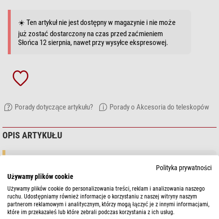
☀️ Ten artykuł nie jest dostępny w magazynie i nie może
już zostać dostarczony na czas przed zaćmieniem
Słońca 12 sierpnia, nawet przy wysyłce ekspresowej.
Porady dotyczące artykułu?
Porady o Akcesoria do teleskopów
OPIS ARTYKUŁU
Prosimy zwrócić uwagę:
to jest wariant z tyczką w standardzie USA.
Polityka prywatności
Aby mnieć wtyczkę w standardzie europejskim, należy zamówić
Używamy plików cookie
artykuł
Meade Zasilacz sieciowy 230V / 12V 5A
. Wraz z nim
Używamy plików cookie do personalizowania treści, reklam i analizowania naszego
otrzymasz adapter, który może być bardzo użyteczny w podróży.
ruchu. Udostępniamy również informacje o korzystaniu z naszej witryny naszym
partnerom reklamowym i analitycznym, którzy mogą łączyć je z innymi informacjami,
które im przekazałeś lub które zebrali podczas korzystania z ich usług.