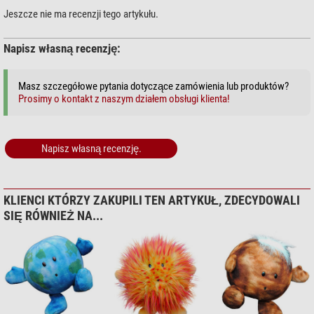
Teraz można to już stwierdzić oficjalnie - seria
Celestial Buddies
Jeszcze nie ma recenzji tego artykułu.
całkowicie zasłużyła na swoją nazwę.
Napisz własną recenzję:
Masz szczegółowe pytania dotyczące zamówienia lub produktów?
Prosimy o kontakt z naszym działem obsługi klienta!
Napisz własną recenzję.
KLIENCI KTÓRZY ZAKUPILI TEN ARTYKUŁ, ZDECYDOWALI
SIĘ RÓWNIEŻ NA...