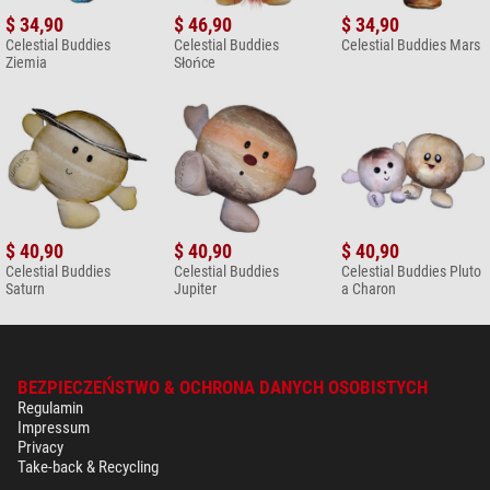
$ 34,90
$ 46,90
$ 34,90
Celestial Buddies
Celestial Buddies
Celestial Buddies Mars
Ziemia
Słońce
$ 40,90
$ 40,90
$ 40,90
Celestial Buddies
Celestial Buddies
Celestial Buddies Pluto
Saturn
Jupiter
a Charon
BEZPIECZEŃSTWO & OCHRONA DANYCH OSOBISTYCH
Regulamin
Impressum
Privacy
Take-back & Recycling