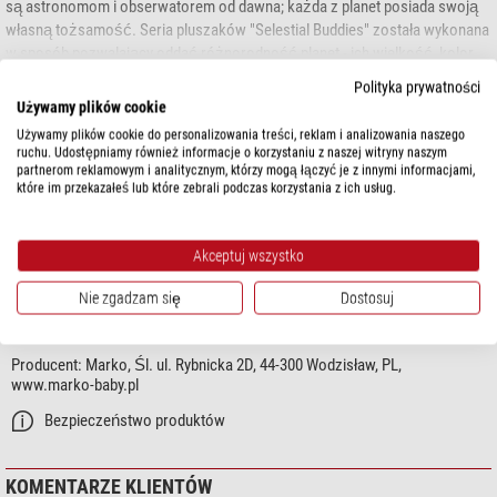
są astronomom i obserwatorem od dawna; każda z planet posiada swoją
własną tożsamość. Seria pluszaków "Selestial Buddies" została wykonana
w sposób pozwalający oddać różnorodność planet - ich wielkość, kolor,
charakter itp. Tak więc materiały, z których wykonane są poszczególne
pokaż więcej...
Polityka prywatności
zabawki są starannie dobierane, aby jak najlepiej pasować do
Używamy plików cookie
przedstawianej planety. Do każdej przytulanku dodana jest etykieta
Używamy plików cookie do personalizowania treści, reklam i analizowania naszego
DANE TECHNICZNE
zawierająca informacje i ciekawe fakty na temat poszczególnego obiektu.
ruchu. Udostępniamy również informacje o korzystaniu z naszej witryny naszym
W ten sposób zabawki te mają również wartość edukacyjną.
partnerom reklamowym i analitycznym, którzy mogą łączyć je z innymi informacjami,
które im przekazałeś lub które zebrali podczas korzystania z ich usług.
Ogólnie
Czy Twoja idealna przytulanka jest enegetyczna, świetlista i słoneczna, jak
Wiek minimalny
1
pluszowe Słońce? A może chłodna i spokojna, jak Ziemia? Czy też żywotna
Seria
Planetary Plush
i przyjazna, jak Mars. Albo jak wierny towarzysz - Księżyc?
Akceptuj wszystko
Celestial Buddies podbijają świat - - i przestrzeń kosmiczną!
Nie zgadzam się
Dostosuj
BEZPIECZEŃSTWO PRODUKTÓW
Dnia 2 marca 2019 wystartowała z Ziemi rakieta SpaceX "Crew Dragon" w
stronę stacji ISS. A na jej pokładzie również model "Ziemia" z serii Celestial
Producent:
Marko, Śl. ul. Rybnicka 2D, 44-300 Wodzisław, PL,
Buddies!
www.marko-baby.pl
Bezpieczeństwo produktów
Elon Musk nazwał tę przytulankę z przymrużeniem oka "
super hig tech
zero-g indicator
" - początowko zabawka miała być obiektem testowym do
badań staniu nieważkości podczas lotu bezzałogowego.
KOMENTARZE KLIENTÓW