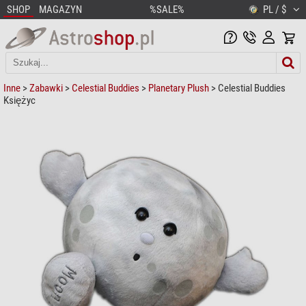
SHOP
MAGAZYN
%SALE%
PL / $
Inne
>
Zabawki
>
Celestial Buddies
>
Planetary Plush
> Celestial Buddies
Księżyc