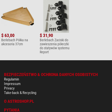
Długość (cm)
-
Szerokość (cm)
-
Wysokość (cm)
163
$ 63,00
$ 31,90
Berlebach Półka na
Berlebach Zaciski do
akcesoria 37cm
zawieszenia półeczki
do statywów systemu
Report
BEZPIECZEŃSTWO & OCHRONA DANYCH OSOBISTYCH
Regulamin
Impressum
Privacy
Take-back & Recycling
O ASTROSHOP.PL
PYTANIA