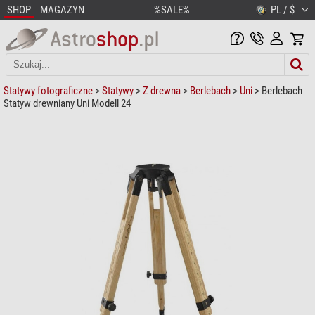
SHOP
MAGAZYN
%SALE%
PL / $
Statywy fotograficzne
>
Statywy
>
Z drewna
>
Berlebach
>
Uni
> Berlebach
Statyw drewniany Uni Modell 24