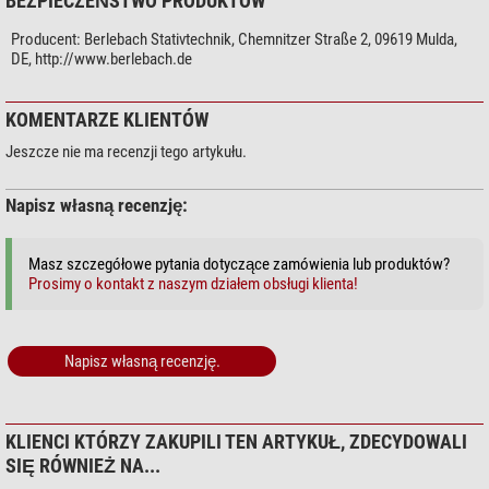
BEZPIECZEŃSTWO PRODUKTÓW
sztuczne)
Wymiary płyty schowka (cm)
- (bez półeczki)
Producent:
Berlebach Stativtechnik, Chemnitzer Straße 2, 09619 Mulda,
Materiał
Drewno
DE, http://www.berlebach.de
Specyfika
KOMENTARZE KLIENTÓW
Obsługa jedną ręką
tak
Jeszcze nie ma recenzji tego artykułu.
Głowica statywu w zakresie
nie
dostawy
Torba transportowa w zakresie
-
Napisz własną recenzję:
dostawy
Wbudowany układ ustawiania
-
wysokości bieguna
Masz szczegółowe pytania dotyczące zamówienia lub produktów?
Podziałka panoramiczna
-
Prosimy o kontakt z naszym działem obsługi klienta!
Stolik na akcesoria
-
Kolumna centralna
-
Płyta szybkiego sprzęgu
-
Napisz własną recenzję.
Ogólnie
Waga (kg)
7,3
KLIENCI KTÓRZY ZAKUPILI TEN ARTYKUŁ, ZDECYDOWALI
Seria
Uni
SIĘ RÓWNIEŻ NA...
Kolor
natura