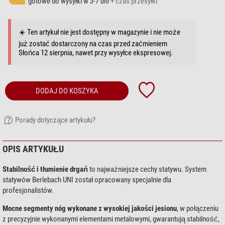
gotowe do wysyłki w
3-7 dni
+ czas przesyłki
☀️ Ten artykuł nie jest dostępny w magazynie i nie może
już zostać dostarczony na czas przed zaćmieniem
Słońca 12 sierpnia, nawet przy wysyłce ekspresowej.
DODAJ DO KOSZYKA
Porady dotyczące artykułu?
OPIS ARTYKUŁU
Stabilność i tłumienie drgań
to najważniejsze cechy statywu. System
statywów Berlebach UNI został opracowany specjalnie dla
profesjonalistów.
Mocne segmenty nóg wykonane z wysokiej jakości jesionu
, w połączeniu
z precyzyjnie wykonanymi elementami metalowymi, gwarantują stabilność,