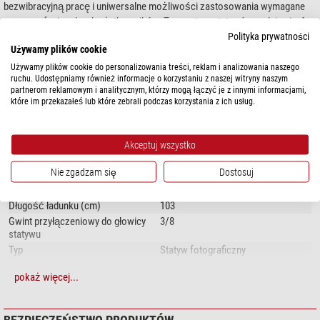
bezwibracyjną pracę i uniwersalne możliwości zastosowania wymagane
przez profesjonalnych użytkowników. Ten system statywów nadaje się
do
aparatów fotograficznych wszystkich formatów, a także do ciężkich
Polityka prywatności
Używamy plików cookie
teleobiektywów
i jest używany zarówno w studiu, jak i w naturze, geodezji,
pokaż więcej...
przemyśle i technologii.
Używamy plików cookie do personalizowania treści, reklam i analizowania naszego
ruchu. Udostępniamy również informacje o korzystaniu z naszej witryny naszym
partnerom reklamowym i analitycznym, którzy mogą łączyć je z innymi informacjami,
które im przekazałeś lub które zebrali podczas korzystania z ich usług.
DANE TECHNICZNE
Wydajność
Akceptuj wszystko
Rodzaj konstrukcji
Statyw
Nie zgadzam się
Dostosuj
Max. wysokość statywu (cm)
163
Udźwig (kg)
50
Długość ładunku (cm)
103
Gwint przyłączeniowy do głowicy
3/8
statywu
Typ
Statyw fotograficzny
Ilość libeli
1
pokaż więcej...
Wysunięcie nóżki statywu
1
Regulacja nóżki statywu
Zakrętka dociskowa
Nóżka statywu
Podkładki proste (Tworzywo