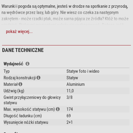
Warunki i pogoda są optymalne, jesteś w drodze na spotkanie z przyrodą,
na wędrówce przez lasy, lub góry. Nie wiesz co czeka za następnym
zakrętem - może rzadki ptak, może sarna pijąca ze źródła? Któż to może
wiedzieć. Pięknymi momentami należy się rozkoszować. Dobrze, jeśli
masz ze sobą odpowiedni statyw.
pokaż więcej...
Statywy dla wymagających
DANE TECHNICZNE
Statywy trójnożne Omegon Titania oferują wysoką stabilność przy niskim
ciężarze własnym. Dodatkowo, seria Titania jest bardzo kompaktowa.
Wydajność
Zabierz statyw na spotkanie z przyrodą - tam toczy sie przedstawienie, na
którym Ty, statyw, i lornetka/aparat jesteście widzami.
Typ
Statyw foto i wideo
Rodzaj konstrukcji
Statyw
Do lunet i kamer
Materiał
Aluminium
Udźwig (kg)
11,0
Dużą zaletą statywów Titania jest wysoka nośność, która w zależności od
Gwint przyłączeniowy do głowicy
3/8
modelu wynosi 5-8 kg. Zamocuj po prostu swoją kamerę lub lunetę do
statywu
obserwacji przyrody. Trzymają się tak stabilnie, że możesz rozkoszować
Max. wysokość statywu (cm)
174
się absolutnie niezmąconymi obserwacjami. Inaczej niż w przypadku wielu
Długość ładunku (cm)
69
innych statywów aluminiowych, te modele składają się z aluminiowych
Wysunięcie nóżki statywu
2+1
rurek, które mają możliwość 3-stopniowego wysuwu co przekłada się na
wysoką stabilność.