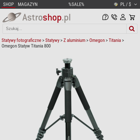
SHOP
MAGAZYN
%SALE%
PL / $
Statywy fotograficzne
>
Statywy
>
Z aluminium
>
Omegon
>
Titania
>
Omegon Statyw Titania 800