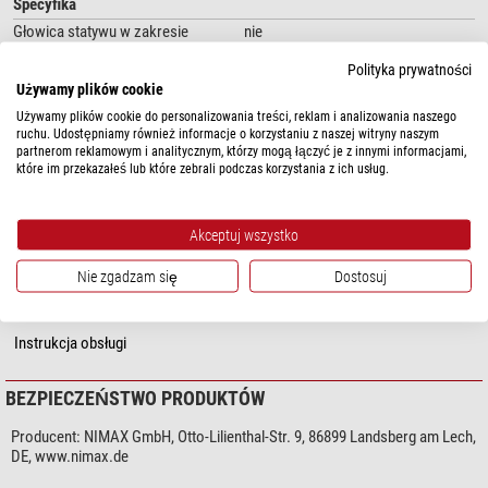
Specyfika
W akcji
Głowica statywu w zakresie
nie
dostawy
Statywy trójnożne Titania są zaprojektowane do używania w każdych
Polityka prywatności
Torba transportowa w zakresie
tak
Używamy plików cookie
warunkach. W podróży, na wycieczce, czy wędrówce. Są towarzyszem na
dostawy
każdą pogodę - odpowiednio stabilne i wytrzymałe. Statywy te można
Używamy plików cookie do personalizowania treści, reklam i analizowania naszego
ruchu. Udostępniamy również informacje o korzystaniu z naszej witryny naszym
ustawić na żądaną wysokość, a jeśli i ona nie wystarczy, można wysunąć
Ogólnie
partnerom reklamowym i analitycznym, którzy mogą łączyć je z innymi informacjami,
kolumnę środkową. Aby statyw był miły w dotyku, w górnej części pokryty
Długość (cm)
69
które im przekazałeś lub które zebrali podczas korzystania z ich usług.
jest czarnym tworzywem piankowym. Także przy niskich temperaturach,
Waga (kg)
3,8
masz statyw pod kontrolą.
Seria
Titania
Akceptuj wszystko
Kolor
czarny
Wybór odpowiedniej głowicy
Nie zgadzam się
Dostosuj
Każdy ze statywów trójnożnych Titania jest wyposażony w śrubę 3/8" oraz
płytkę montażową. Dzięki niej możesz swobodnie decydować jakiej
DOWNLOADS
głowicy użyć. Czy będzie to głowica uchylna 3D, czy też niezwykle
Instrukcja obsługi
elastyczny Action-Grip do szybkich zmian położenia. Wystarczy przykręcić
głowicę i już jest zamontowana. Możliwości zastosowania jest tak wiele
BEZPIECZEŃSTWO PRODUKTÓW
jak obserwatorów. Należy jedynie wybrać odpowiednią głowicę.
Statyw na każdą okazję, niemal wszędzie czeka odpowiedni moment na
Producent:
NIMAX GmbH, Otto-Lilienthal-Str. 9, 86899 Landsberg am Lech,
DE, www.nimax.de
zrobienie zdjęcia czy piękną obserwację. Przeżyjcie to sami...