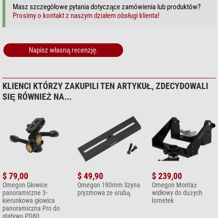
Masz szczegółowe pytania dotyczące zamówienia lub produktów?
Titania Action Grip
Prosimy o kontakt z naszym działem obsługi klienta!
Głowica panoramiczna PH36 o dużej nośności
Te głowice statywowe można mocować na statywach Titania 500,
Napisz własną recenzję.
600 i 800.
(Marcus Schenk)
KLIENCI KTÓRZY ZAKUPILI TEN ARTYKUŁ, ZDECYDOWALI
SIĘ RÓWNIEŻ NA...
$ 79,00
$ 49,90
$ 239,00
Omegon Głowice
Omegon 180mm Szyna
Omegon Montaż
panoramiczne 3-
pryzmowa ze śrubą
widłowy do dużych
kierunkowa głowica
lornetek
panoramiczna Pro do
statywu PD80