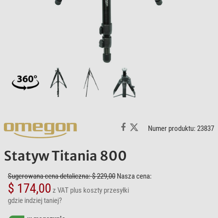
Numer produktu: 23837
Statyw Titania 800
Sugerowana cena detaliczna: $ 229,00
Nasza cena:
$ 174,00
z VAT
plus koszty przesyłki
gdzie indziej taniej?