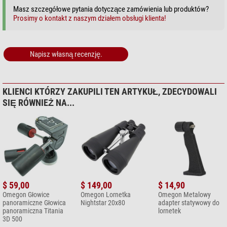
głowica Titania Action Grip
Masz szczegółowe pytania dotyczące zamówienia lub produktów?
Prosimy o kontakt z naszym działem obsługi klienta!
głowica kulowa Titania
Te głowice statywowe mogą być zastosowane ze statywami Titania
500, 600 i 800.
Napisz własną recenzję.
(Marcus Schenk)
KLIENCI KTÓRZY ZAKUPILI TEN ARTYKUŁ, ZDECYDOWALI
SIĘ RÓWNIEŻ NA...
$ 59,00
$ 149,00
$ 14,90
Omegon Głowice
Omegon Lornetka
Omegon Metalowy
panoramiczne Głowica
Nightstar 20x80
adapter statywowy do
panoramiczna Titania
lornetek
3D 500