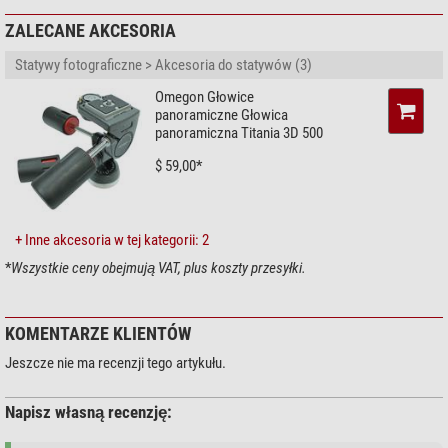
statyw trójnożny z aluminiowymi rurkami i optymalną nośnością 6kg
ZALECANE AKCESORIA
(maksymalne obciążenie do 9kg)
Statywy fotograficzne > Akcesoria do statywów (3)
mobilność: ciężar własny tylko 2,7kg
wysokość po złożeniu: 61cm
Omegon Głowice
wysuw: do 171cm (bez głowicy)
panoramiczne Głowica
wysuwana kolumna środkowa
panoramiczna Titania 3D 500
do wykorzystania również w makrofotografii (gwint 3/8" na głowicę)
$ 59,00*
wygodne uchwyty piankowe w górnej części
śruba mocująca 3/8" do indywidualnie dobranej głowicy statywowej
dodatkowo składane nogi statywu
libelka do właściwego poziomowania
+ Inne akcesoria w tej kategorii: 2
torba statywowa z miejscem na głowicę
*
Wszystkie ceny obejmują VAT, plus koszty przesyłki.
Komentarz naszego eksperta:
KOMENTARZE KLIENTÓW
Do statywów Titania potrzebna jest głowica statywowa dostępna
Jeszcze nie ma recenzji tego artykułu.
wśród naszych akcesoriów:
Napisz własną recenzję:
głowica panoramiczna Titania 3D