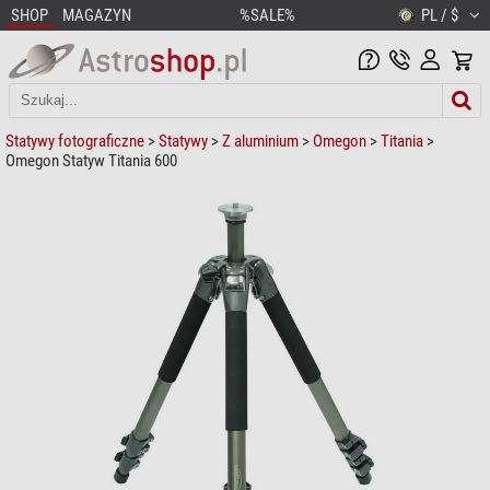
SHOP
MAGAZYN
%SALE%
PL / $
Statywy fotograficzne
>
Statywy
>
Z aluminium
>
Omegon
>
Titania
>
Omegon Statyw Titania 600