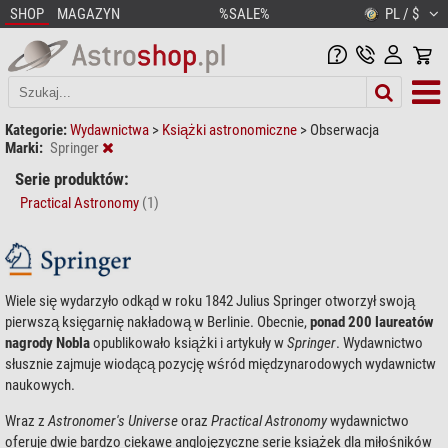
SHOP
MAGAZYN
%SALE%
PL / $
Kategorie:
Wydawnictwa
>
Książki astronomiczne
>
Obserwacja
Marki:
Springer
Serie produktów:
Practical Astronomy
(1)
Wiele się wydarzyło odkąd w roku 1842 Julius Springer otworzył swoją
pierwszą księgarnię nakładową w Berlinie. Obecnie,
ponad 200 laureatów
nagrody Nobla
opublikowało książki i artykuły w
Springer
. Wydawnictwo
słusznie zajmuje wiodącą pozycję wśród międzynarodowych wydawnictw
naukowych.
Wraz z
Astronomer's Universe
oraz
Practical Astronomy
wydawnictwo
oferuje dwie bardzo ciekawe anglojęzyczne serie książek dla miłośników