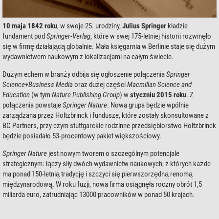
10 maja 1842 roku
, w swoje 25. urodziny,
Julius Springer
kładzie
fundament pod
Springer-Verlag
, które w swej 175-letniej historii rozwinęło
się w firmę działającą globalnie. Mała księgarnia w Berlinie staje się dużym
wydawnictwem naukowym z lokalizacjami na całym świecie.
Dużym echem w branży odbija się ogłoszenie połączenia
Springer
Science+Business Media
oraz dużej części
Macmillan Science and
Education
(w tym
Nature Publishing Group
) w
styczniu 2015 roku
. Z
połączenia powstaje
Springer Nature
. Nowa grupa będzie wpólnie
zarządzana przez Holtzbrinck i fundusze, które zostały skonsultowane z
BC Partners, przy czym stuttgarckie rodzinne przedsiębiorstwo Holtzbrinck
będzie posiadało 53-procentowy pakiet większościowy.
Springer Nature
jest nowym tworem o szczególnym potencjale
strategicznym: łączy siły dwóch wydawnictw naukowych, z których każde
ma ponad 150-letnią tradycję i szczyci się pierwszorzędną renomą
międzynarodową. W roku fuzji, nowa firma osiągnęła roczny obrót 1,5
miliarda euro, zatrudniając 13000 pracowników w ponad 50 krajach.