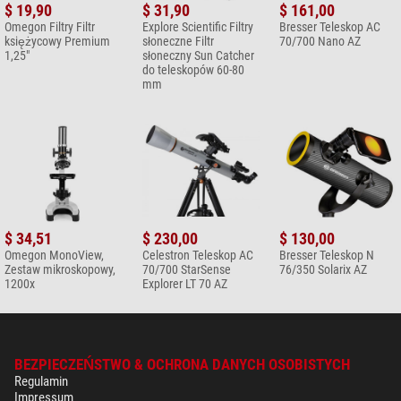
$ 19,90
$ 31,90
$ 161,00
księżycowy Premium 1,25"
Omegon Filtry Filtr
Explore Scientific Filtry
Bresser Teleskop AC
księżycowy Premium
słoneczne Filtr
70/700 Nano AZ
$ 19,90*
1,25"
słoneczny Sun Catcher
+ Inne akcesoria w tej kategorii: 4
do teleskopów 60-80
mm
Astrofotografia (2)
Omegon Adapter do aparatu
cyfrowego Universal 28-45mm
$ 89,00*
+ Inne akcesoria w tej kategorii: 1
Wydawnictwa (1)
$ 34,51
$ 230,00
$ 130,00
Omegon Obrotowa mapa
Omegon MonoView,
Celestron Teleskop AC
Bresser Teleskop N
Zestaw mikroskopowy,
70/700 StarSense
76/350 Solarix AZ
nieba
1200x
Explorer LT 70 AZ
$ 19,90*
Outdoor (1)
Omegon Lampka czołowa
BEZPIECZEŃSTWO & OCHRONA DANYCH OSOBISTYCH
LED
Regulamin
Impressum