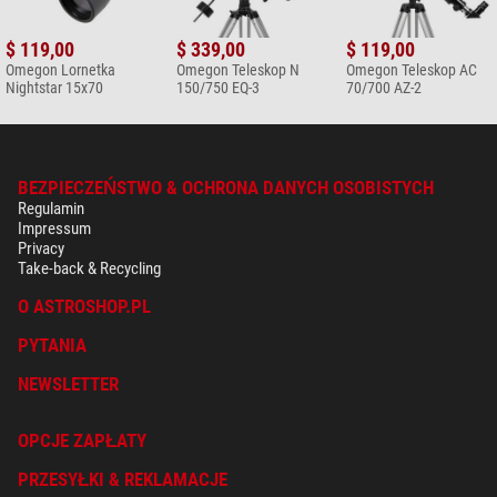
$ 119,00
$ 339,00
$ 119,00
Omegon Lornetka
Omegon Teleskop N
Omegon Teleskop AC
Nightstar 15x70
150/750 EQ-3
70/700 AZ-2
BEZPIECZEŃSTWO & OCHRONA DANYCH OSOBISTYCH
Regulamin
Impressum
Privacy
Take-back & Recycling
O ASTROSHOP.PL
PYTANIA
NEWSLETTER
OPCJE ZAPŁATY
PRZESYŁKI & REKLAMACJE