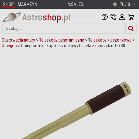
SHOP
MAGAZYN
%SALE%
PL / $
Obserwacja natury
>
Teleskopy panoramiczne
>
Teleskopy kieszonkowe
>
Omegon
> Omegon Teleskop kieszonkowy Luneta z mosiądzu 12x30