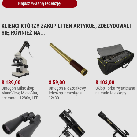
Napisz własną recenzję.
$ 6,90*
+ Inne akcesoria w tej kategorii: 1
*
Wszystkie ceny obejmują VAT, plus koszty przesyłki.
KLIENCI KTÓRZY ZAKUPILI TEN ARTYKUŁ, ZDECYDOWALI
SIĘ RÓWNIEŻ NA...
$ 139,00
$ 59,00
$ 103,00
Omegon Mikroskop
Omegon Kieszonkowy
Oklop Torba wyściełana
MonoView, MicroStar,
teleskop z mosiądzu
na małe teleskopy
achromat, 1280x, LED
12x30