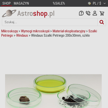
SHOP
MAGAZYN
%SALE%
PL / $
Mikroskopy
>
Wymogi mikroskopii
>
Materiał eksploatacyjny
>
Szalki
Petriego
>
Windaus
> Windaus Szalki Petriego 200x30mm, szkło