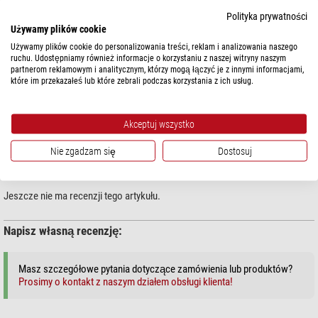
pokaż więcej...
Polityka prywatności
Używamy plików cookie
DANE TECHNICZNE
Używamy plików cookie do personalizowania treści, reklam i analizowania naszego
ruchu. Udostępniamy również informacje o korzystaniu z naszej witryny naszym
partnerom reklamowym i analitycznym, którzy mogą łączyć je z innymi informacjami,
które im przekazałeś lub które zebrali podczas korzystania z ich usług.
BEZPIECZEŃSTWO PRODUKTÓW
Producent:
Windaus-Labortechnik GmbH, Bauhofstraße 9, 38678
Akceptuj wszystko
Clausthal-Zellerfeld, DE, www.windaus.de
Nie zgadzam się
Dostosuj
KOMENTARZE KLIENTÓW
Jeszcze nie ma recenzji tego artykułu.
Napisz własną recenzję:
Masz szczegółowe pytania dotyczące zamówienia lub produktów?
Prosimy o kontakt z naszym działem obsługi klienta!