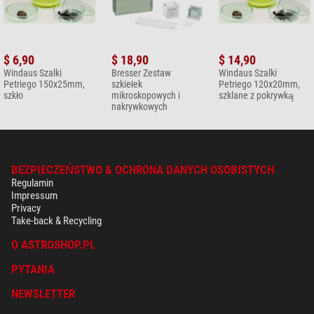
$ 6,90
$ 18,90
$ 14,90
Windaus Szalki
Bresser Zestaw
Windaus Szalki
Petriego 150x25mm,
szkiełek
Petriego 120x20mm,
szkło
mikroskopowych i
szklane z pokrywką
nakrywkowych
BEZPIECZEŃSTWO & OCHRONA DANYCH OSOBISTYCH
Regulamin
Impressum
Privacy
Take-back & Recycling
O ASTROSHOP.PL
PYTANIA
NEWSLETTER