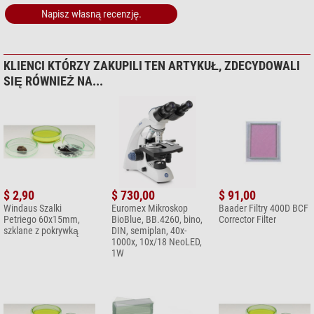
Napisz własną recenzję.
KLIENCI KTÓRZY ZAKUPILI TEN ARTYKUŁ, ZDECYDOWALI
SIĘ RÓWNIEŻ NA...
$ 2,90
$ 730,00
$ 91,00
Windaus Szalki
Euromex Mikroskop
Baader Filtry 400D BCF
Petriego 60x15mm,
BioBlue, BB.4260, bino,
Corrector Filter
szklane z pokrywką
DIN, semiplan, 40x-
1000x, 10x/18 NeoLED,
1W