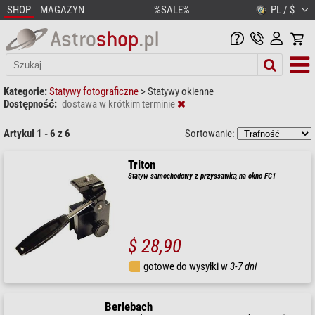
SHOP
MAGAZYN
%SALE%
PL / $
Kategorie:
Statywy fotograficzne
>
Statywy okienne
Dostępność:
dostawa w krótkim terminie
Artykuł 1 - 6 z 6
Sortowanie:
Triton
Statyw samochodowy z przyssawką na okno FC1
$ 28,90
gotowe do wysyłki w
3-7 dni
Berlebach