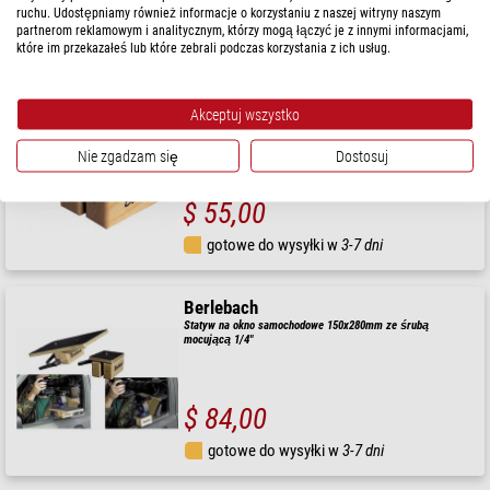
$ 55,00
ruchu. Udostępniamy również informacje o korzystaniu z naszej witryny naszym
partnerom reklamowym i analitycznym, którzy mogą łączyć je z innymi informacjami,
gotowe do wysyłki w
3-7 dni
które im przekazałeś lub które zebrali podczas korzystania z ich usług.
Berlebach
Akceptuj wszystko
Statyw na okno samochodowe 800x100mm, ze śrubą
mocującą 1/4"
Nie zgadzam się
Dostosuj
$ 55,00
gotowe do wysyłki w
3-7 dni
Berlebach
Statyw na okno samochodowe 150x280mm ze śrubą
mocującą 1/4"
$ 84,00
gotowe do wysyłki w
3-7 dni