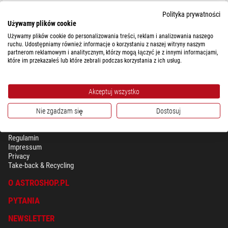
Polityka prywatności
Używamy plików cookie
Używamy plików cookie do personalizowania treści, reklam i analizowania naszego
$ -0,10
ruchu. Udostępniamy również informacje o korzystaniu z naszej witryny naszym
partnerom reklamowym i analitycznym, którzy mogą łączyć je z innymi informacjami,
gotowe do wysyłki w
1-2 tygodni
które im przekazałeś lub które zebrali podczas korzystania z ich usług.
Akceptuj wszystko
Nie zgadzam się
Dostosuj
BEZPIECZEŃSTWO & OCHRONA DANYCH OSOBISTYCH
Regulamin
Impressum
Privacy
Take-back & Recycling
O ASTROSHOP.PL
PYTANIA
NEWSLETTER