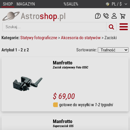
SHOP
MAGAZYN
%SALE%
PL / $
Kategorie:
Statywy fotograficzne
>
Akcesoria do statywów
>
Zaciski
Artykuł 1 - 2 z 2
Sortowanie:
Manfrotto
Zacisk statywowy Foto 035C
$ 69,00
gotowe do wysyłki w
1-2 tygodni
Manfrotto
Superzacisk 035