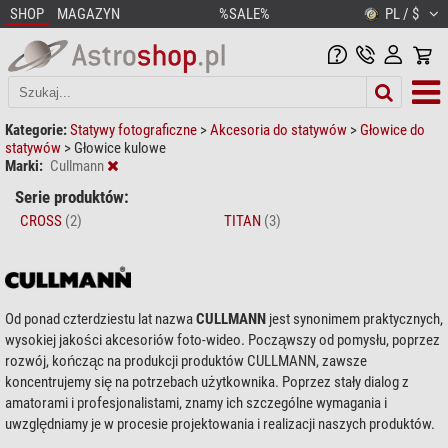
SHOP
MAGAZYN
%SALE%
PL / $
Kategorie:
Statywy fotograficzne
>
Akcesoria do statywów
>
Głowice do
statywów
>
Głowice kulowe
Marki:
Cullmann
Serie produktów:
CROSS
(2)
TITAN
(3)
Od ponad czterdziestu lat nazwa
CULLMANN
jest synonimem praktycznych,
wysokiej jakości akcesoriów foto-wideo. Począwszy od pomysłu, poprzez
rozwój, kończąc na produkcji produktów CULLMANN, zawsze
koncentrujemy się na potrzebach użytkownika. Poprzez stały dialog z
amatorami i profesjonalistami, znamy ich szczególne wymagania i
uwzględniamy je w procesie projektowania i realizacji naszych produktów.