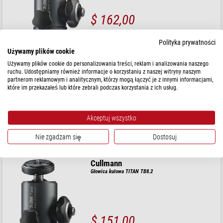
$ 162,00
gotowe do wysyłki w
3-5 tygodni
Polityka prywatności
Używamy plików cookie
Cullmann
Używamy plików cookie do personalizowania treści, reklam i analizowania naszego
ruchu. Udostępniamy również informacje o korzystaniu z naszej witryny naszym
Głowica kulowa TITAN TB6.2
partnerom reklamowym i analitycznym, którzy mogą łączyć je z innymi informacjami,
które im przekazałeś lub które zebrali podczas korzystania z ich usług.
$ 151,00
Akceptuj wszystko
gotowe do wysyłki w
3-5 tygodni
Nie zgadzam się
Dostosuj
Cullmann
Głowica kulowa TITAN TB8.2
$ 151,00