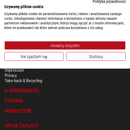
Polityka prywatności
$ 230,00
Używamy plików cookie
gotowe do wysyłki w
1-2 tygodni
Używamy plików cookie do personalizowania treści, reklam i analizowania naszego
ruchu. Udostępniamy również informacje o korzystaniu z naszej witryny naszym
partnerom reklamowym i analitycznym, którzy mogą łączyć je z innymi informacjami,
które im przekazałeś lub które zebrali podczas korzystania z ich usług.
Akceptuj wszystko
Nie zgadzam się
Dostosuj
BEZPIECZEŃSTWO & OCHRONA DANYCH OSOBISTYCH
Regulamin
Impressum
Privacy
Take-back & Recycling
O ASTROSHOP.PL
PYTANIA
NEWSLETTER
OPCJE ZAPŁATY