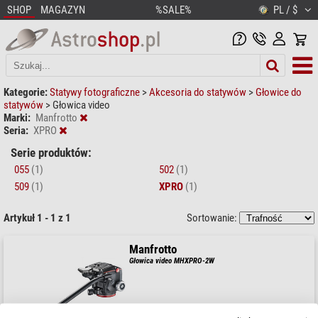
SHOP
MAGAZYN
%SALE%
PL / $
Kategorie:
Statywy fotograficzne
>
Akcesoria do statywów
>
Głowice do
statywów
>
Głowica video
Marki:
Manfrotto
Seria:
XPRO
Serie produktów:
055
(1)
502
(1)
509
(1)
XPRO
(1)
Artykuł 1 - 1 z 1
Sortowanie:
Manfrotto
Głowica video MHXPRO-2W