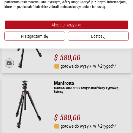
partnerom reklamowym i analitycznym, którzy mogą łączyć je z innymi informacjami,
gotowe do wysyłki w
1-2 tygodni
które im przekazałeś lub które zebrali podczas korzystania z ich usług.
Manfrotto
Akceptuj wszystko
Statyw MK055XPRO3-3W, zestaw z głowicą uchylną 3D
Nie zgadzam się
Dostosuj
$ 580,00
gotowe do wysyłki w
1-2 tygodni
Manfrotto
MK055XPRO3-BHQ2 Statyw aluminiowy z głowicą
kulową
$ 580,00
gotowe do wysyłki w
1-2 tygodni