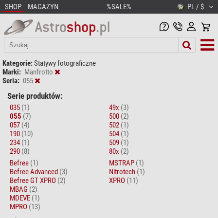
SHOP
MAGAZYN
%SALE%
PL / $
Kategorie:
Statywy fotograficzne
Marki:
Manfrotto
Seria:
055
Serie produktów:
035
(1)
49x
(3)
055
(7)
500
(2)
057
(4)
502
(1)
190
(10)
504
(1)
234
(1)
509
(1)
290
(8)
80x
(2)
Befree
(1)
MSTRAP
(1)
Befree Advanced
(3)
Nitrotech
(1)
Befree GT XPRO
(2)
XPRO
(11)
MBAG
(2)
MDEVE
(1)
MPRO
(13)