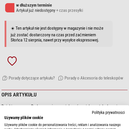
w dłuższym terminie
Artykuł już niedostępny
+ czas przesyłki
☀️ Ten artykuł nie jest dostępny w magazynie i nie może
już zostać dostarczony na czas przed zaćmieniem
Słońca 12 sierpnia, nawet przy wysyłce ekspresowej.
Porady dotyczące artykułu?
Porady o Akcesoria do teleskopów
OPIS ARTYKUŁU
Dzięki soczewce Barlowa możesz zwiększyć ogniskową teleskopu i
dostępne powiększenia. Soczewka Barlowa jest montowana pomiędzy
Polityka prywatności
Używamy plików cookie
teleskopem a okularem.
Używamy plików cookie do personalizowania treści, reklam i analizowania naszego
Jest to bezkompromisowy element Barlowa z absolutnie najlepszymi