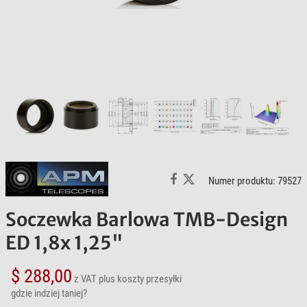
Numer produktu: 79527
Soczewka Barlowa TMB-Design
ED 1,8x 1,25"
$ 288,00
z VAT
plus koszty przesyłki
gdzie indziej taniej?