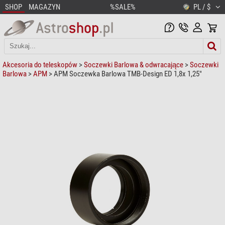
SHOP
MAGAZYN
%SALE%
PL / $
Akcesoria do teleskopów
>
Soczewki Barlowa & odwracające
>
Soczewki
Barlowa
>
APM
> APM Soczewka Barlowa TMB-Design ED 1,8x 1,25"