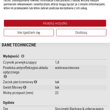
ruchu. Udostępniamy również informacje o korzystaniu z naszej witryny naszym
partnerom reklamowym i analitycznym, którzy mogą łączyć je z innymi informacjami,
komponentami optycznymi. Stosowane są wyłącznie soczewki o
które im przekazałeś lub które zebrali podczas korzystania z ich usług.
szczególnie wysokiej jakości. Element Barlowa TMB-ED składa się z
cementowanego Doubletu z poczernionymi krawędziami soczewki.
Akceptuj wszystko
Soczewka może być śrubami bezpośrednio do
APM Adapter 2"/1,25"&T2
.
pokaż więcej...
Nie zgadzam się
Dostosuj
DANE TECHNICZNE
Wydajność
Czynnik powiększający
1,8
Powłoka antyrefleksyjna układu
wielowarstwowe
optycznego
Zacisk pierścieniowy
tak
Gwint filtrowy
tak
Wolny przepust (mm)
22
Ogólnie
Typ
Soczewki Barlowa & odwracające