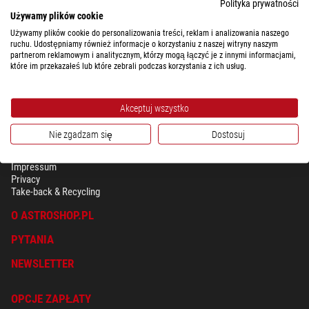
Jako drugi element zwykle wykorzystuje się szkło ED (ED oznacza "Extra-
Polityka prywatności
low Dispersion"). Niewielka aberracja wciąż jest widoczna, ponieważ tylko
Używamy plików cookie
prawdziwy apochromat o konstrukcji trzysoczewkowej jest w stanie ją
Używamy plików cookie do personalizowania treści, reklam i analizowania naszego
skorygować.
ruchu. Udostępniamy również informacje o korzystaniu z naszej witryny naszym
partnerom reklamowym i analitycznym, którzy mogą łączyć je z innymi informacjami,
które im przekazałeś lub które zebrali podczas korzystania z ich usług.
Akceptuj wszystko
Nie zgadzam się
Dostosuj
BEZPIECZEŃSTWO & OCHRONA DANYCH OSOBISTYCH
Regulamin
Impressum
Privacy
Take-back & Recycling
O ASTROSHOP.PL
PYTANIA
NEWSLETTER
OPCJE ZAPŁATY