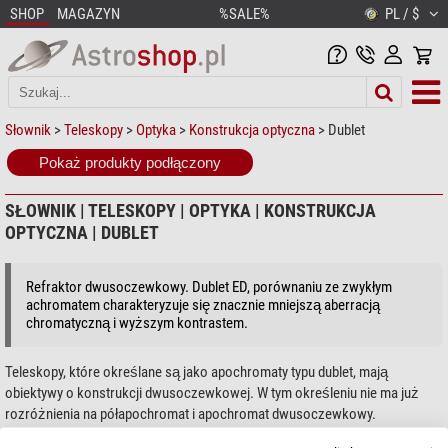
SHOP
MAGAZYN
%SALE%
PL / $
Słownik
>
Teleskopy
>
Optyka
>
Konstrukcja optyczna
> Dublet
Pokaż produkty podłączony
SŁOWNIK | TELESKOPY | OPTYKA | KONSTRUKCJA
OPTYCZNA | DUBLET
Refraktor dwusoczewkowy. Dublet ED, porównaniu ze zwykłym
achromatem charakteryzuje się znacznie mniejszą aberracją
chromatyczną i wyższym kontrastem.
Teleskopy, które określane są jako apochromaty typu dublet, mają
obiektywy o konstrukcji dwusoczewkowej. W tym określeniu nie ma już
rozróżnienia na półapochromat i apochromat dwusoczewkowy.