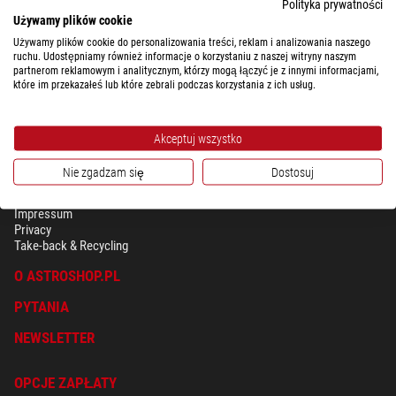
Polityka prywatności
Używamy plików cookie
Używamy plików cookie do personalizowania treści, reklam i analizowania naszego
ruchu. Udostępniamy również informacje o korzystaniu z naszej witryny naszym
partnerom reklamowym i analitycznym, którzy mogą łączyć je z innymi informacjami,
które im przekazałeś lub które zebrali podczas korzystania z ich usług.
Akceptuj wszystko
Nie zgadzam się
Dostosuj
BEZPIECZEŃSTWO & OCHRONA DANYCH OSOBISTYCH
Regulamin
Impressum
Privacy
Take-back & Recycling
O ASTROSHOP.PL
PYTANIA
NEWSLETTER
OPCJE ZAPŁATY