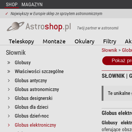
SHOP
MAGAZYN
✓
Największy w Europie sklep ze sprzętem astronomicznym
Twój partner w astronomii
Teleskopy
Montaże
Okulary
Filtry
Ak
Słownik
>
Glob
Słownik
Pokaż pr
Globusy
Właściwości szczególne
SŁOWNIK | 
Globus antyczny
Globus astronomiczny
Te unikalne 
Globus designerski
Globus dla dzieci
Globus elektr
Globus dzień-noc
Globusy elekt
Globus elektroniczny
oferujące obsz