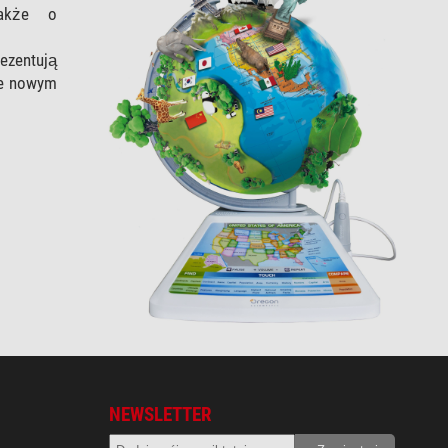
także o
ezentują
ie nowym
NEWSLETTER