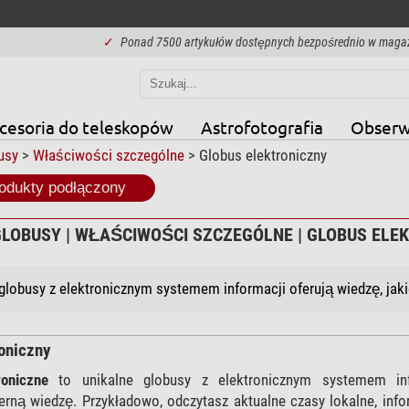
✓
Ponad 7500 artykułów dostępnych bezpośrednio w maga
cesoria do teleskopów
Astrofotografia
Obserw
usy
>
Właściwości szczególne
> Globus elektroniczny
odukty podłączony
GLOBUSY | WŁAŚCIWOŚCI SZCZEGÓLNE | GLOBUS ELE
globusy z elektronicznym systemem informacji oferują wiedzę, jakie
oniczny
roniczne
to unikalne globusy z elektronicznym systemem inf
erną wiedzę. Przykładowo, odczytasz aktualne czasy lokalne, inf