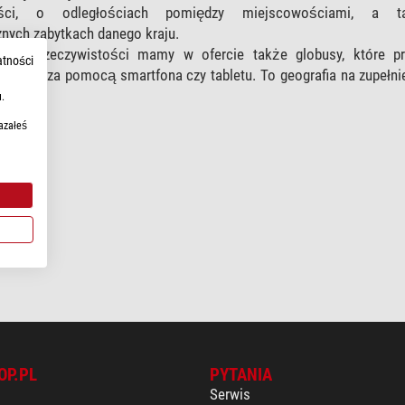
ności, o odległościach pomiędzy miejscowościami, a 
znych zabytkach danego kraju.
rzonej rzeczywistości mamy w ofercie także globusy, które pr
atności
rmacje za pomocą smartfona czy tabletu. To geografia na zupełn
.
azałeś
OP.PL
PYTANIA
Serwis