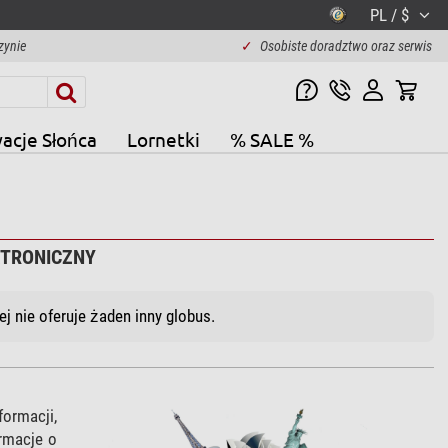
PL / $
zynie
✓
Osobiste doradztwo oraz serwis
acje Słońca
Lornetki
% SALE %
KTRONICZNY
j nie oferuje żaden inny globus.
ormacji,
ormacje o