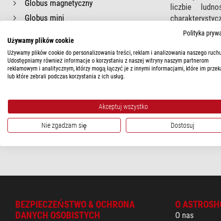
Globus magnetyczny
liczbie lud
Globus mini
charakterystyc
Dzięki rozsze
Globus outdoorowy
Polityka pryw
dodatkowe info
Używamy plików cookie
Globus plastyczny
poziomie!
Używamy plików cookie do personalizowania treści, reklam i analizowania naszego ruchu
Udostępniamy również informacje o korzystaniu z naszej witryny naszym partnerom
Globus z barkiem
reklamowym i analitycznym, którzy mogą łączyć je z innymi informacjami, które im przek
Kompatybilny z Ting
lub które zebrali podczas korzystania z ich usług.
Kompatybilny ze sztyftem odkrywcy
Model specjalny
Akceptuj wszystko
Ręcznie laminowany
Nie zgadzam się
Dostosuj
BEZPIECZEŃSTWO & OCHRONA
O ASTROSH
DANYCH OSOBISTYCH
O nas