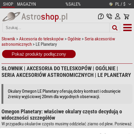
SHOP
MAGAZYN
%SALE%
PL / $
Słownik
>
Akcesoria do teleskopów
>
Ogólnie
>
Seria akcesoriów
astronomicznych
> LE Planetary
Pokaż produkty podłączony
SŁOWNIK | AKCESORIA DO TELESKOPÓW | OGÓLNIE |
SERIA AKCESORIÓW ASTRONOMICZNYCH | LE PLANETARY
Okulary Omegon LE Planetary oferują dobry kontrast i odsunięcie
źrenicy wyjściowej 20mm dla wygodnych obserwacji.
Omegon Planetary: właściwe okulary często decydują o
widoczności szczegółów
W przypadku okularów często musimy oddzielać ziarno od plew. Ponieważ
okular jest przedłużeniem optyki teleskopu, przy jego wyborze należy