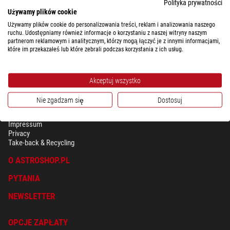
Polityka prywatności
przywiązywać równie dużą wagę, jak w przypadku samego teleskopu.
Używamy plików cookie
Dlatego wskazane jest wymienić stare lub standardowe okulary na okulary
Używamy plików cookie do personalizowania treści, reklam i analizowania naszego
wysokiej jakości, które oferują znacznie lepszy obraz. Dobrą ostrość i
ruchu. Udostępniamy również informacje o korzystaniu z naszej witryny naszym
świetny kontrast zapewniają okulary Omegon LE Planetary pasujące do
partnerom reklamowym i analitycznym, którzy mogą łączyć je z innymi informacjami,
każdego wyciągu 1,25".
które im przekazałeś lub które zebrali podczas korzystania z ich usług.
Akceptuj wszystko
Nie zgadzam się
Dostosuj
BEZPIECZEŃSTWO & OCHRONA DANYCH OSOBISTYCH
Regulamin
Impressum
Privacy
Take-back & Recycling
O ASTROSHOP.PL
PYTANIA
NEWSLETTER
OPCJE ZAPŁATY