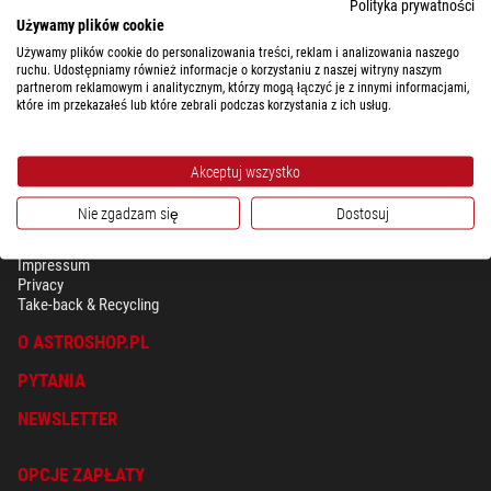
Polityka prywatności
Używamy plików cookie
Kompletny przegląd kosztów przesyłki według wagi i kraju docelowego.
Używamy plików cookie do personalizowania treści, reklam i analizowania naszego
ruchu. Udostępniamy również informacje o korzystaniu z naszej witryny naszym
partnerom reklamowym i analitycznym, którzy mogą łączyć je z innymi informacjami,
które im przekazałeś lub które zebrali podczas korzystania z ich usług.
Akceptuj wszystko
Nie zgadzam się
Dostosuj
BEZPIECZEŃSTWO & OCHRONA DANYCH OSOBISTYCH
Regulamin
Impressum
Privacy
Take-back & Recycling
O ASTROSHOP.PL
PYTANIA
NEWSLETTER
OPCJE ZAPŁATY