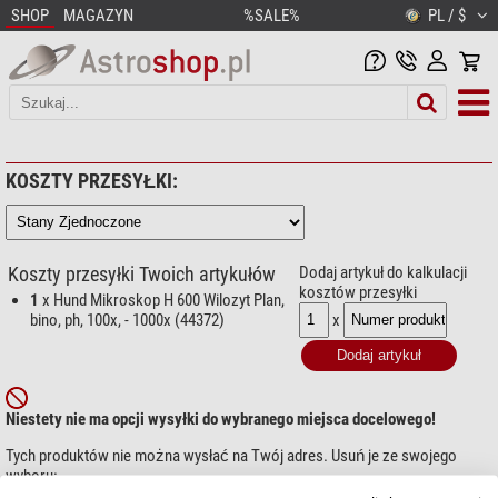
SHOP
MAGAZYN
%SALE%
PL / $
KOSZTY PRZESYŁKI:
Koszty przesyłki Twoich artykułów
Dodaj artykuł do kalkulacji
kosztów przesyłki
1
x Hund Mikroskop H 600 Wilozyt Plan,
x
bino, ph, 100x, - 1000x (44372)
Niestety nie ma opcji wysyłki do wybranego miejsca docelowego!
Tych produktów nie można wysłać na Twój adres. Usuń je ze swojego
wyboru:
44372